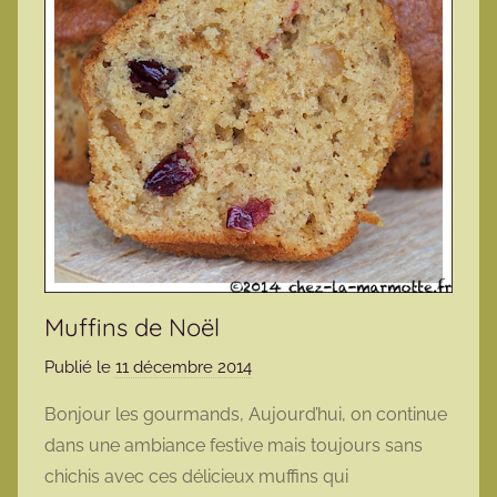
Muffins de Noël
Publié le
11 décembre 2014
p
a
Bonjour les gourmands, Aujourd’hui, on continue
r
dans une ambiance festive mais toujours sans
m
chichis avec ces délicieux muffins qui
a