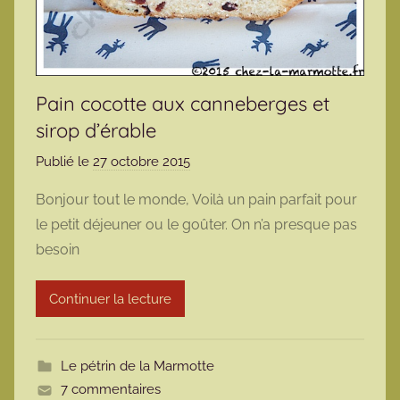
Pain cocotte aux canneberges et
sirop d’érable
Publié le
27 octobre 2015
p
a
Bonjour tout le monde, Voilà un pain parfait pour
r
le petit déjeuner ou le goûter. On n’a presque pas
m
besoin
a
r
Continuer la lecture
m
o
t
Le pétrin de la Marmotte
t
7 commentaires
e