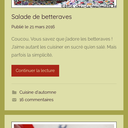
Salade de betteraves
Publié le
21 mars 2016
p
a
Coucou, Vous savez que j’adore les betteraves !
r
J’aime autant les cuisiner en sucré qu’en salé. Mais
m
parfois la simplicité,
a
r
Continuer la lecture
m
o
t
Cuisine d'automne
t
16 commentaires
e