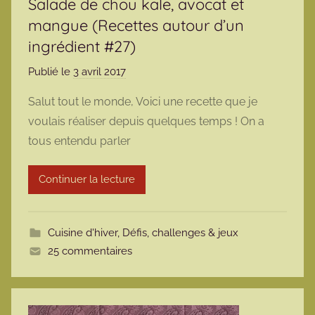
Salade de chou kale, avocat et
mangue (Recettes autour d’un
ingrédient #27)
Publié le
3 avril 2017
p
a
Salut tout le monde, Voici une recette que je
r
voulais réaliser depuis quelques temps ! On a
m
tous entendu parler
a
r
Continuer la lecture
m
o
t
Cuisine d'hiver
,
Défis, challenges & jeux
t
25 commentaires
e