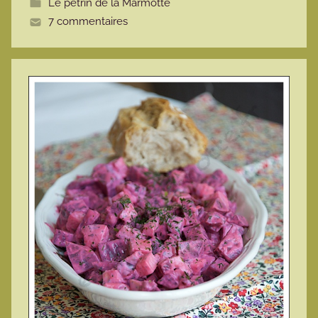
Le pétrin de la Marmotte
t
7 commentaires
e