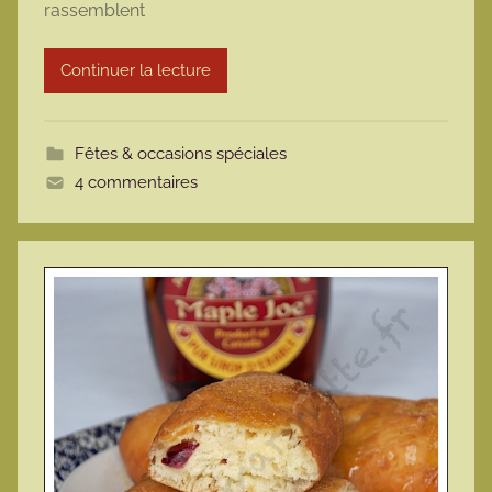
rassemblent
r
m
Continuer la lecture
o
t
t
Fêtes & occasions spéciales
e
4 commentaires