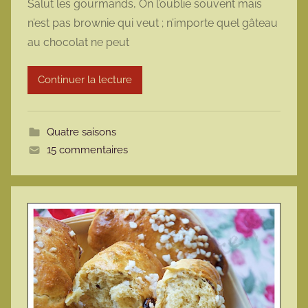
Salut les gourmands, On l’oublie souvent mais
r
n’est pas brownie qui veut ; n’importe quel gâteau
m
au chocolat ne peut
a
r
Continuer la lecture
m
o
t
Quatre saisons
t
15 commentaires
e