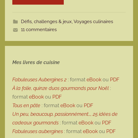
o
t
Défis, challenges & jeux
,
Voyages culinaires
t
11 commentaires
e
Mes livres de cuisine
Fabuleuses Aubergines 2
: format
eBook
ou
PDF
À la folie, quinze duos gourmands pour Noël
:
format
eBook
ou
PDF
Tous en pâte
: format
eBook
ou
PDF
Un peu, beaucoup, passionnément…, 25 idées de
cadeaux gourmands
: format
eBook
ou
PDF
Fabuleuses aubergines
: format
eBook
ou
PDF