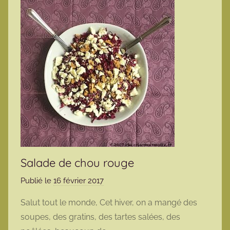
Salade de chou rouge
Publié le
16 février 2017
p
a
Salut tout le monde, Cet hiver, on a mangé des
r
soupes, des gratins, des tartes salées, des
m