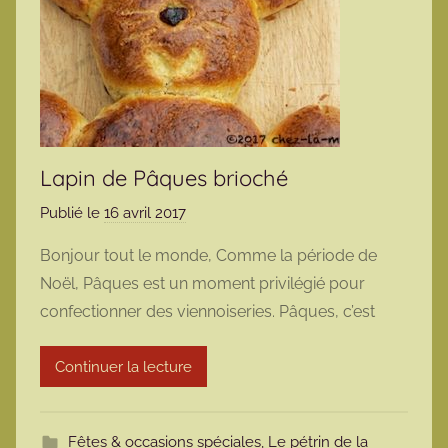
Lapin de Pâques brioché
Publié le
16 avril 2017
p
a
Bonjour tout le monde, Comme la période de
r
Noël, Pâques est un moment privilégié pour
m
confectionner des viennoiseries. Pâques, c’est
a
r
Continuer la lecture
m
o
t
Fêtes & occasions spéciales
,
Le pétrin de la
t