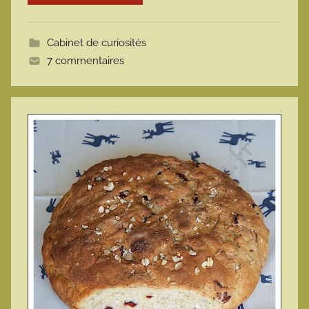
m
o
Cabinet de curiosités
t
7 commentaires
t
e