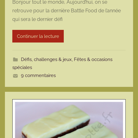
Bonjour tout le monde, Aujourd’hui, on se
r
retrouve pour la dernière Battle Food de l’année
m
qui sera le dernier défi
a
r
Continuer la lecture
m
o
t
Défis, challenges & jeux
,
Fêtes & occasions
t
spéciales
e
9 commentaires