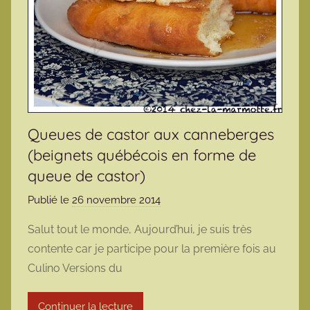
Queues de castor aux canneberges
(beignets québécois en forme de
queue de castor)
Publié le
26 novembre 2014
p
a
Salut tout le monde, Aujourd’hui, je suis très
r
contente car je participe pour la première fois au
m
Culino Versions du
a
r
Continuer la lecture
m