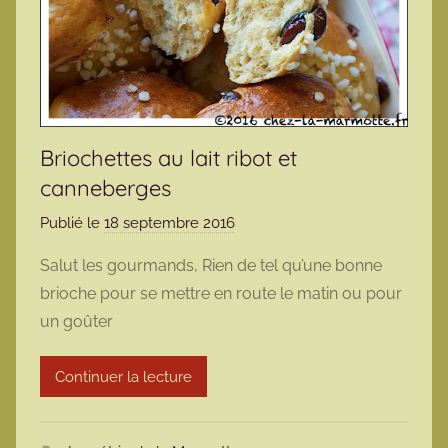
Briochettes au lait ribot et
canneberges
Publié le
18 septembre 2016
p
a
Salut les gourmands, Rien de tel qu’une bonne
r
brioche pour se mettre en route le matin ou pour
m
un goûter
a
r
Continuer la lecture
m
o
t