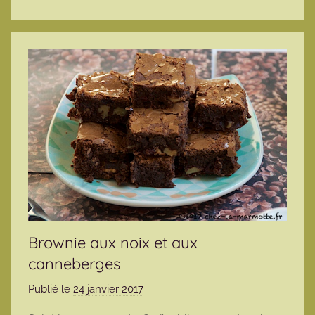
Brownie aux noix et aux
canneberges
Publié le
24 janvier 2017
p
a