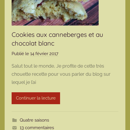
Cookies aux canneberges et au
chocolat blanc
Publié le
14 février 2017
p
a
Salut tout le monde, Je profite de cette très
r
chouette recette pour vous parler du blog sur
m
lequel je l’ai
a
r
Continuer la lecture
m
o
t
Quatre saisons
t
13 commentaires
e