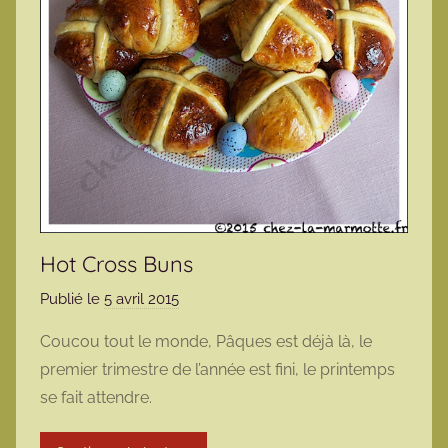
Hot Cross Buns
Publié le
5 avril 2015
p
a
Coucou tout le monde, Pâques est déjà là, le
r
premier trimestre de l’année est fini, le printemps
m
se fait attendre.
a
r