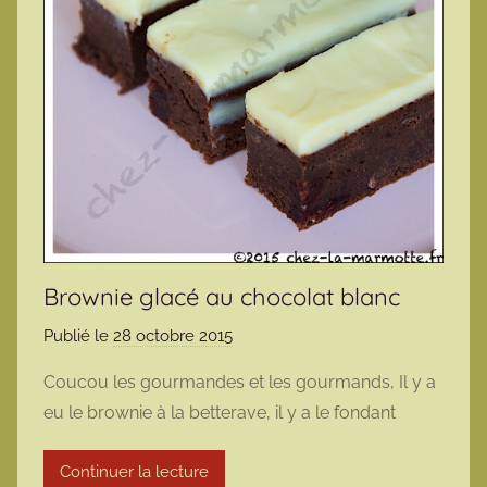
Brownie glacé au chocolat blanc
Publié le
28 octobre 2015
p
a
Coucou les gourmandes et les gourmands, Il y a
r
eu le brownie à la betterave, il y a le fondant
m
a
Continuer la lecture
r