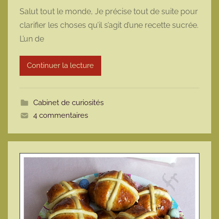
a
Salut tout le monde, Je précise tout de suite pour
r
clarifier les choses qu’il s’agit d’une recette sucrée.
m
L’un de
a
r
Continuer la lecture
m
o
t
Cabinet de curiosités
t
4 commentaires
e