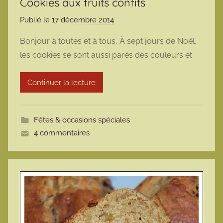
Cookies aux fruits confits
Publié le
17 décembre 2014
p
a
Bonjour à toutes et à tous, À sept jours de Noël,
r
les cookies se sont aussi parés des couleurs et
m
a
Continuer la lecture
r
m
o
Fêtes & occasions spéciales
t
4 commentaires
t
e