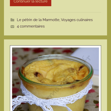
Continuer la lecture
m
o
t
Le pétrin de la Marmotte
,
Voyages culinaires
t
4 commentaires
e