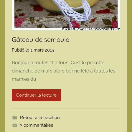
Gâteau de semoule
Publié le
1 mars 2015
p
a
Bonjour à toutes et à tous, C’est le premier
r
dimanche de mars alors bonne fête à toutes les
m
mamies du
a
r
Continuer la lecture
m
o
t
Retour à la tradition
t
3 commentaires
e