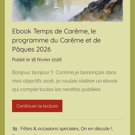
Ebook Temps de Carême, le
programme du Carême et de
Pâques 2026
Publié le
18 février 2026
p
a
Bonjour, bonjour !! Comme je l’annonçais dans
r
mes objectifs 2026, je voulais réaliser un ebook
m
qui compile toutes les recettes publiées
a
r
Continuer la lecture
m
o
t
Fêtes & occasions spéciales
,
On en discute !
,
t