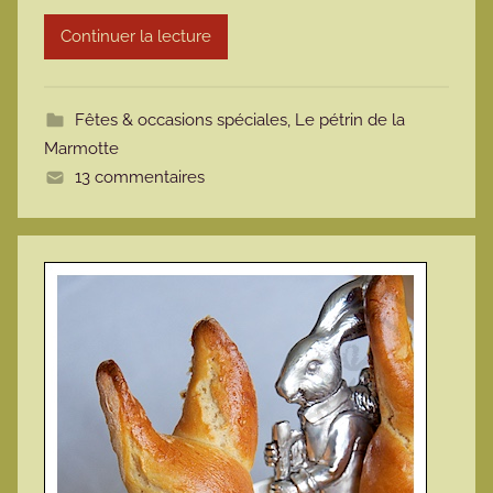
r
Continuer la lecture
m
o
t
Fêtes & occasions spéciales
,
Le pétrin de la
t
Marmotte
e
13 commentaires