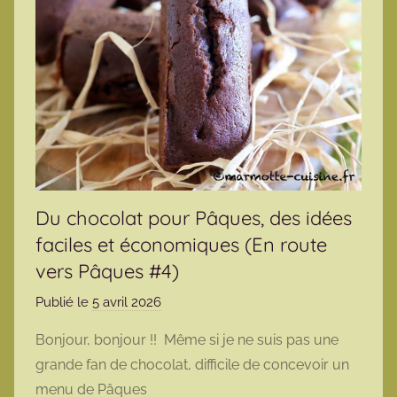
Du chocolat pour Pâques, des idées
faciles et économiques (En route
vers Pâques #4)
Publié le
5 avril 2026
p
a
Bonjour, bonjour !! Même si je ne suis pas une
r
grande fan de chocolat, difficile de concevoir un
m
menu de Pâques
a