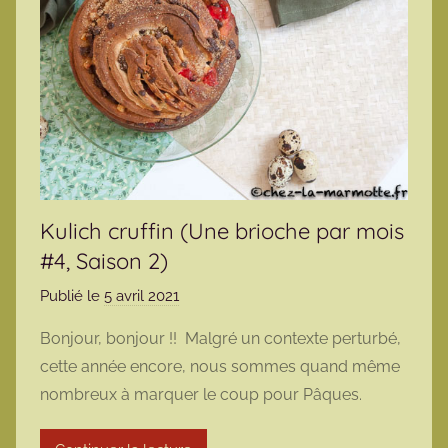
Kulich cruffin (Une brioche par mois
#4, Saison 2)
Publié le
5 avril 2021
p
a
Bonjour, bonjour !! Malgré un contexte perturbé,
r
cette année encore, nous sommes quand même
m
nombreux à marquer le coup pour Pâques.
a
r