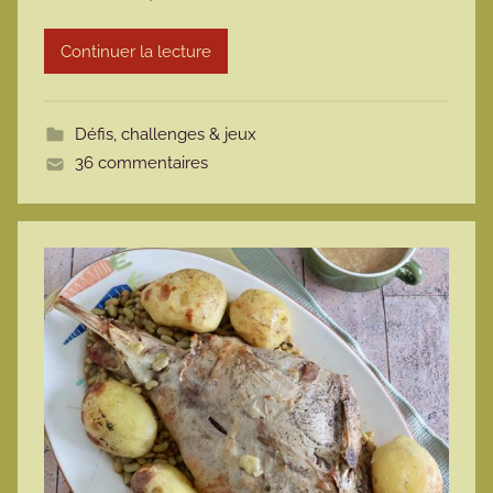
r
Continuer la lecture
m
o
t
Défis, challenges & jeux
t
36 commentaires
e