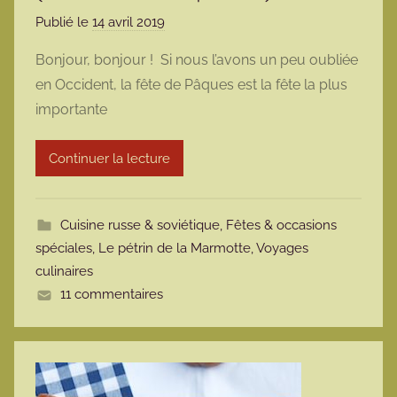
Publié le
14 avril 2019
p
a
Bonjour, bonjour ! Si nous l’avons un peu oubliée
r
en Occident, la fête de Pâques est la fête la plus
m
importante
a
r
Continuer la lecture
m
o
t
Cuisine russe & soviétique
,
Fêtes & occasions
t
spéciales
,
Le pétrin de la Marmotte
,
Voyages
e
culinaires
11 commentaires