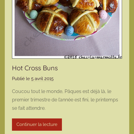
Hot Cross Buns
Publié le
5 avril 2015
p
a
Coucou tout le monde, Pâques est déjà là, le
r
premier trimestre de l’année est fini, le printemps
m
se fait attendre.
a
r
Continuer la lecture
m
o