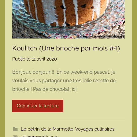
Koulitch (Une brioche par mois #4)
Publié le
11 avril 2020
p
a
Bonjour, bonjour !! En ce week-end pascal, je
r
voulais vous partager une très jolie recette de
m
brioche ! Pas de chocolat, ici
a
r
Continuer la lecture
m
o
t
Le pétrin de la Marmotte
,
Voyages culinaires
t
15 commentaires