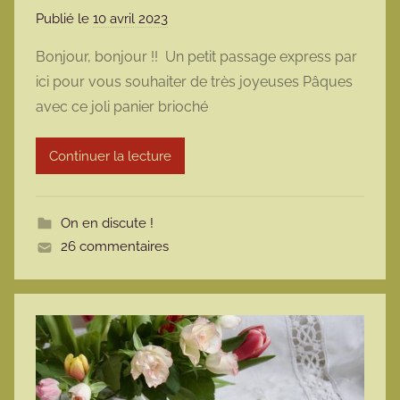
Publié le
10 avril 2023
p
a
Bonjour, bonjour !! Un petit passage express par
r
ici pour vous souhaiter de très joyeuses Pâques
m
avec ce joli panier brioché
a
r
Continuer la lecture
m
o
t
On en discute !
t
26 commentaires
e