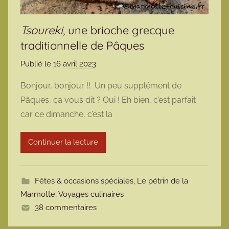
Tsoureki
, une brioche grecque
traditionnelle de Pâques
Publié le
16 avril 2023
p
a
Bonjour, bonjour !! Un peu supplément de
r
Pâques, ça vous dit ? Oui ! Eh bien, c’est parfait
m
car ce dimanche, c’est la
a
r
Continuer la lecture
m
o
t
Fêtes & occasions spéciales
,
Le pétrin de la
t
Marmotte
,
Voyages culinaires
e
38 commentaires