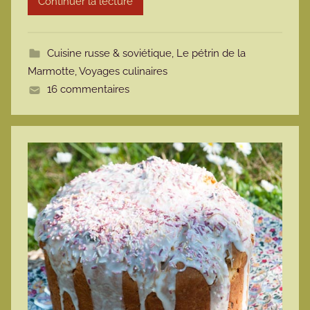
Continuer la lecture
m
o
t
Cuisine russe & soviétique
,
Le pétrin de la
t
Marmotte
,
Voyages culinaires
e
16 commentaires