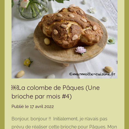
￼La colombe de Pâques (Une
brioche par mois #4)
Publié le
17 avril 2022
p
a
Bonjour, bonjour !! Initialement, je n’avais pas
r
prévu de réaliser cette brioche pour Pâques. Mon
m