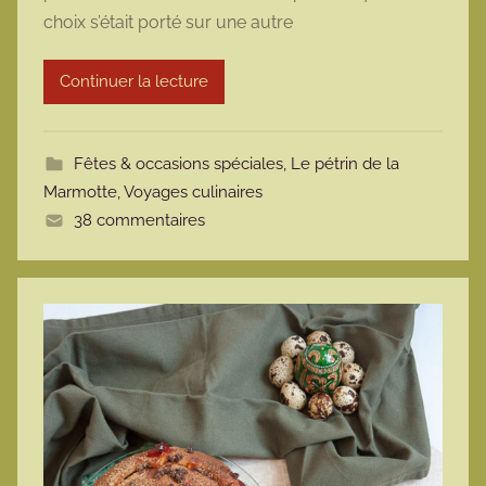
choix s’était porté sur une autre
a
r
Continuer la lecture
m
o
t
Fêtes & occasions spéciales
,
Le pétrin de la
t
Marmotte
,
Voyages culinaires
e
38 commentaires