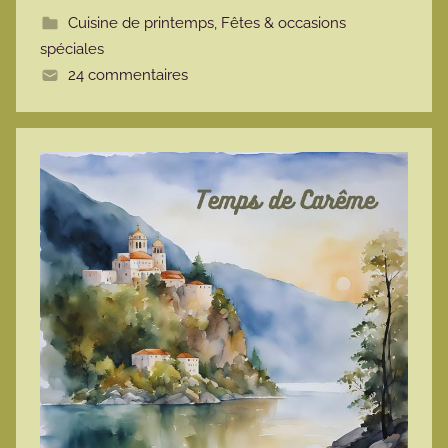
t
Cuisine de printemps
,
Fêtes & occasions
t
spéciales
e
24 commentaires