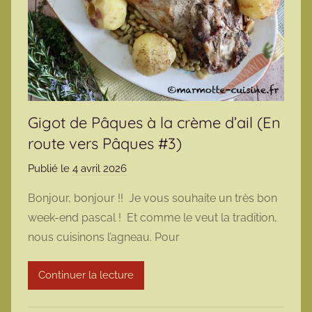
Gigot de Pâques à la crème d’ail (En
route vers Pâques #3)
Publié le
4 avril 2026
p
a
Bonjour, bonjour !! Je vous souhaite un très bon
r
week-end pascal ! Et comme le veut la tradition,
m
nous cuisinons l’agneau. Pour
a
r
Continuer la lecture
m
o