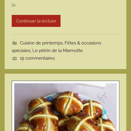
la
a
r
Continuer la lecture
m
o
t
Cuisine de printemps
,
Fêtes & occasions
t
spéciales
,
Le pétrin de la Marmotte
e
19 commentaires