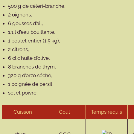
500 g de céleri-branche,
2 oignons,
6 gousses d’ail,
1,1 l d’eau bouillante,
1 poulet entier (1,5 kg),
2 citrons,
6 cl d’huile d’olive,
8 branches de thym,
320 g d’orzo séché,
1 poignée de persil,
sel et poivre.
Cuisson
Coût
Temps requis