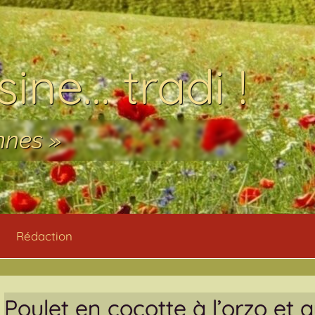
ine… tradi !
nnes »
Rédaction
Poulet en cocotte à l’orzo et 