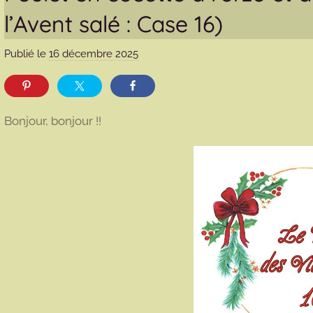
l’Avent salé : Case 16)
Publié le
16 décembre 2025
p
a
r
m
Bonjour, bonjour !!
a
r
m
o
t
t
e