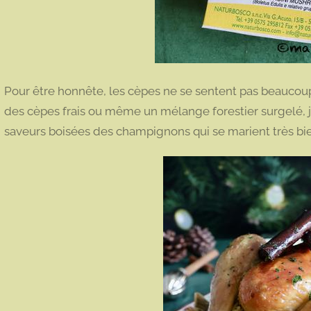
Pour être honnête, les cèpes ne se sentent pas beaucoup.
des cèpes frais ou même un mélange forestier surgelé, j
saveurs boisées des champignons qui se marient très bien