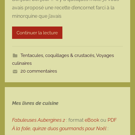
r
avais proposé une recette d’encornet farci à la
m
minorquine que j’avais
a
r
Continuer la lecture
m
o
t
Tentacules, coquillages & crustacés
,
Voyages
t
culinaires
e
20 commentaires
Mes livres de cuisine
Fabuleuses Aubergines 2
: format
eBook
ou
PDF
À la folie, quinze duos gourmands pour Noël
: