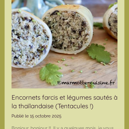
Encornets farcis et légumes sautés à
la thaïlandaise (Tentacules !)
Publié le
15 octobre 2025
p
a
Bonjour, bonjour !! Il y a quelques mois, je vous