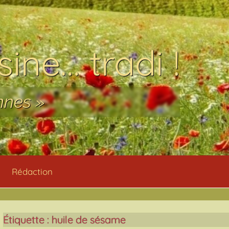
ine… tradi !
nnes »
Rédaction
Étiquette :
huile de sésame