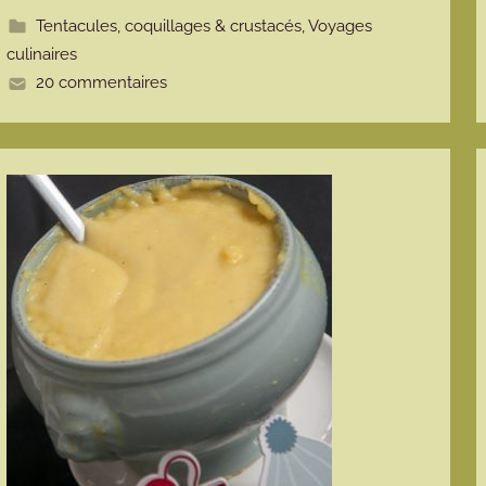
t
Tentacules, coquillages & crustacés
,
Voyages
e
culinaires
20 commentaires