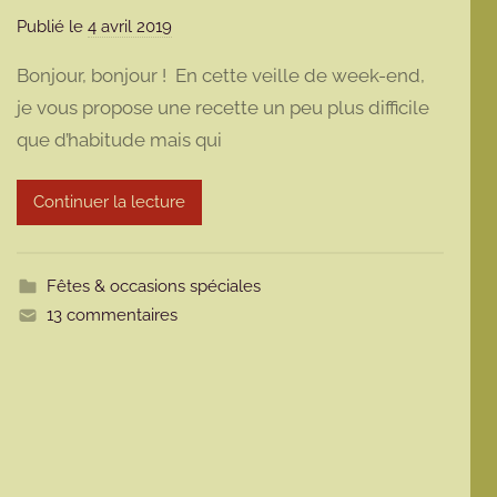
Publié le
4 avril 2019
p
a
Bonjour, bonjour ! En cette veille de week-end,
r
je vous propose une recette un peu plus difficile
m
que d’habitude mais qui
a
r
m
Continuer la lecture
o
t
t
Fêtes & occasions spéciales
e
13 commentaires