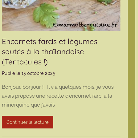
Encornets farcis et légumes
sautés à la thaïlandaise
(Tentacules !)
Publié le
15 octobre 2025
p
a
Bonjour, bonjour !! Il y a quelques mois, je vous
r
avais proposé une recette d’encornet farci à la
m
minorquine que j’avais
a
r
m
Continuer la lecture
o
t