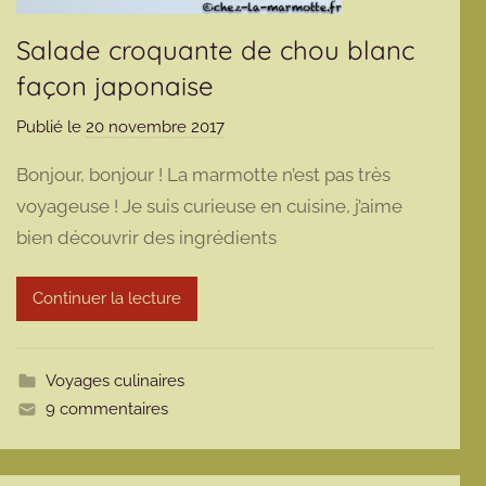
Salade croquante de chou blanc
façon japonaise
Publié le
20 novembre 2017
p
a
Bonjour, bonjour ! La marmotte n’est pas très
r
voyageuse ! Je suis curieuse en cuisine, j’aime
m
bien découvrir des ingrédients
a
r
m
Continuer la lecture
o
t
t
Voyages culinaires
e
9 commentaires