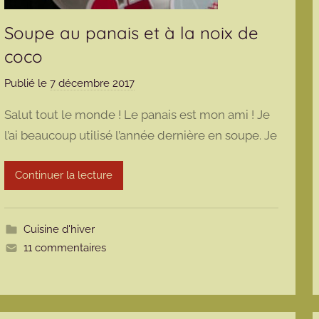
Soupe au panais et à la noix de
coco
Publié le
7 décembre 2017
p
a
Salut tout le monde ! Le panais est mon ami ! Je
r
l’ai beaucoup utilisé l’année dernière en soupe. Je
m
a
Continuer la lecture
r
m
o
Cuisine d'hiver
t
11 commentaires
t
e