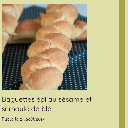
Baguettes épi au sésame et
semoule de blé
Publié le
25 août 2017
p
a