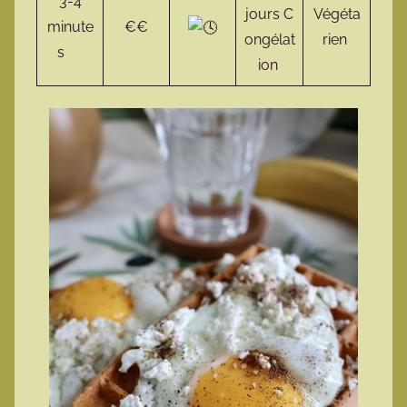
3-4
jours C
Végéta
minute
€€
ongélat
rien
s
ion