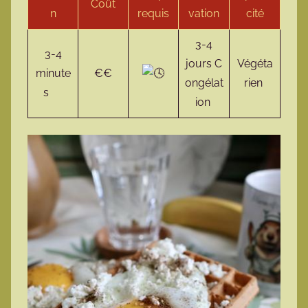
Coût
n
requis
vation
cité
3-4
3-4
jours C
Végéta
minute
€€
ongélat
rien
s
ion