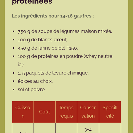
protéinées
Les ingrédients pour 14-16 gaufres :
750 g de soupe de légumes maison mixée,
100 g de blancs d’œuf,
450 g de farine de blé T150,
100 g de protéines en poudre (whey neutre
ici),
1, 5 paquets de levure chimique,
épices au choix,
sel et poivre.
Cuisso
Temps
Conser
Spécifi
Coût
n
requis
vation
cité
3-4