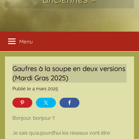
Menu
Gaufres à la soupe en deux versions
(Mardi Gras 2025)
Publié le
4 mars 2025
p
a
r
m
Bonjour, bonjour !!
a
r
Je sais qu’aujourd’hui les réseaux vont être
m