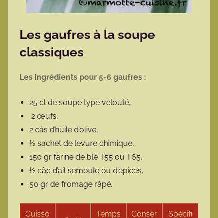
Les gaufres à la soupe
classiques
Les ingrédients pour 5-6 gaufres :
25 cl de soupe type velouté,
2 œufs,
2 càs d’huile d’olive,
½ sachet de levure chimique,
150 gr farine de blé T55 ou T65,
½ càc d’ail semoule ou d’épices,
50 gr de fromage râpé.
Cuisso
Temps
Conser
Spécifi