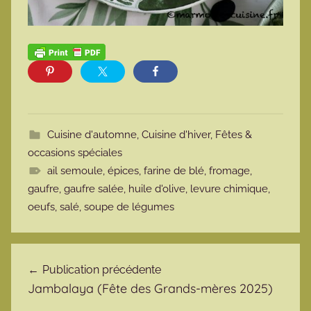
Cuisine d'automne
,
Cuisine d'hiver
,
Fêtes &
occasions spéciales
ail semoule
,
épices
,
farine de blé
,
fromage
,
gaufre
,
gaufre salée
,
huile d'olive
,
levure chimique
,
oeufs
,
salé
,
soupe de légumes
Navigation de l’article
Publication précédente
Jambalaya (Fête des Grands-mères 2025)