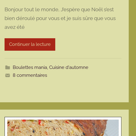
a
Bonjour tout le monde, J’espère que Noël s’est
r
bien déroulé pour vous et je suis sûre que vous
m
avez été
a
r
m
Continuer la lecture
o
t
t
Boulettes mania
,
Cuisine d'automne
e
8 commentaires