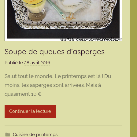
Soupe de queues d’asperges
Publié le
28 avril 2016
p
a
Salut tout le monde, Le printemps est là ! Du
r
moins, les asperges sont arrivées. Mais à
m
quasiment 10 €
a
r
m
Continuer la lecture
o
t
t
Cuisine de printemps