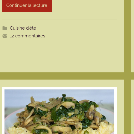
m
Continuer la lecture
o
t
t
Cuisine d'été
e
12 commentaires