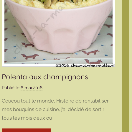
Polenta aux champignons
Publié le
6 mai 2016
p
a
Coucou tout le monde, Histoire de rentabiliser
r
mes bouquins de cuisine, j’ai décidé de sortir
m
tous les mois deux ou
a
r