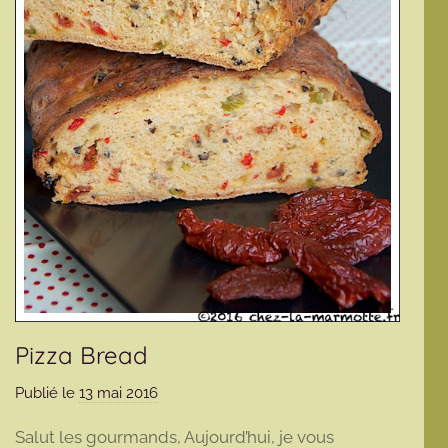
Pizza Bread
Publié le
13 mai 2016
p
a
Salut les gourmands, Aujourd’hui, je vous
r