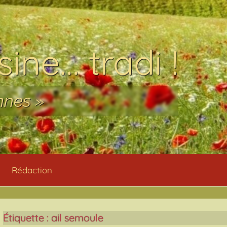
ine… tradi !
nnes »
Rédaction
Étiquette :
ail semoule