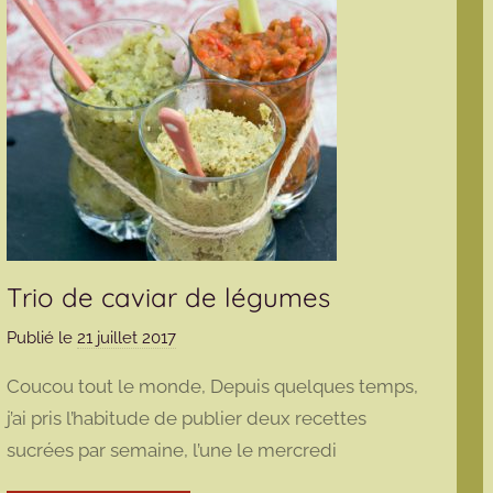
Trio de caviar de légumes
Publié le
21 juillet 2017
p
a
Coucou tout le monde, Depuis quelques temps,
r
j’ai pris l’habitude de publier deux recettes
m
sucrées par semaine, l’une le mercredi
a
r