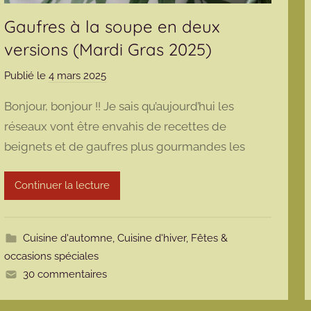
Gaufres à la soupe en deux
versions (Mardi Gras 2025)
Publié le
4 mars 2025
p
a
Bonjour, bonjour !! Je sais qu’aujourd’hui les
r
réseaux vont être envahis de recettes de
m
beignets et de gaufres plus gourmandes les
a
r
m
Continuer la lecture
o
t
t
Cuisine d'automne
,
Cuisine d'hiver
,
Fêtes &
e
occasions spéciales
30 commentaires