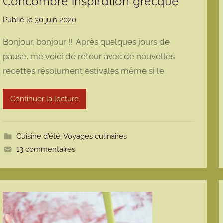
Concombre inspiration grecque
Publié le
30 juin 2020
p
a
Bonjour, bonjour !! Après quelques jours de
r
pause, me voici de retour avec de nouvelles
m
recettes résolument estivales même si le
a
r
m
Continuer la lecture
o
t
t
Cuisine d'été
,
Voyages culinaires
e
13 commentaires