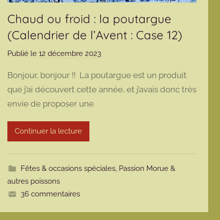
Chaud ou froid : la poutargue
(Calendrier de l’Avent : Case 12)
Publié le
12 décembre 2023
p
a
Bonjour, bonjour !! La poutargue est un produit
r
que j’ai découvert cette année, et j’avais donc très
m
envie de proposer une
a
r
m
Continuer la lecture
o
t
t
Fêtes & occasions spéciales
,
Passion Morue &
e
autres poissons
36 commentaires