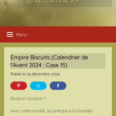
Menu
Empire Biscuits (Calendrier de
l’Avent 2024 : Case 15)
Publié le
15 décembre 2024
p
a
r
m
Bonjour, bonjour !!
a
r
Avec cette recette, je participe à la
Foodista
m