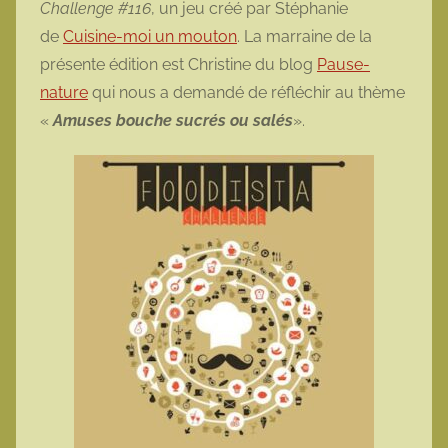
Challenge #116
, un jeu créé par Stéphanie
o
de
Cuisine-moi un mouton
. La marraine de la
t
présente édition est Christine du blog
Pause-
t
nature
qui nous a demandé de réfléchir au thème
e
«
Amuses bouche sucrés ou salés
».