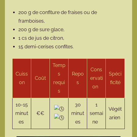
200 g de confiture de fraises ou de
framboises,
200 g de sure glace,
1 cs de jus de citron,
15 demi-cerises confites.
Temp
Cons
Cuiss
s
Repo
Spéci
Coût
ervati
on
requi
s
ficité
on
s
10-15
30
1
Végét
minut
€€
minut
semai
arien
es
es
ne