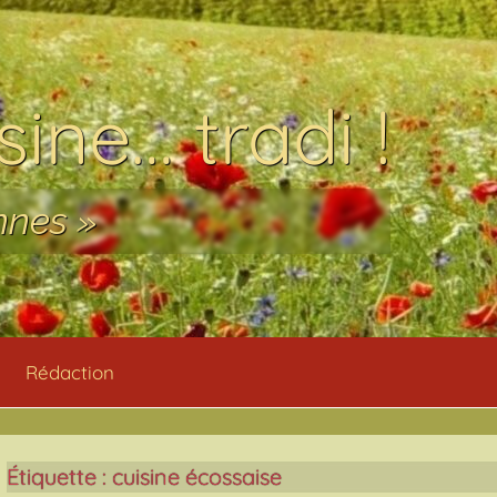
ine… tradi !
nnes »
Rédaction
Étiquette :
cuisine écossaise