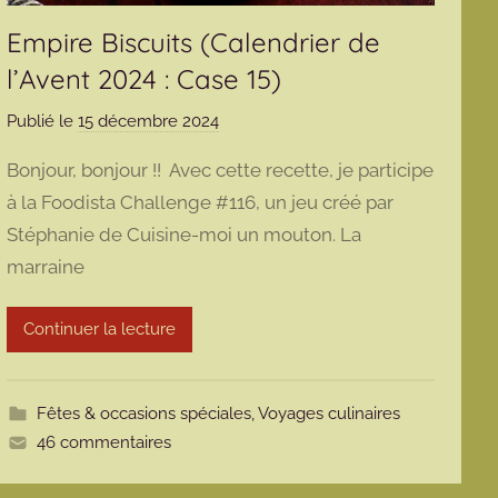
Empire Biscuits (Calendrier de
l’Avent 2024 : Case 15)
Publié le
15 décembre 2024
p
a
Bonjour, bonjour !! Avec cette recette, je participe
r
à la Foodista Challenge #116, un jeu créé par
m
Stéphanie de Cuisine-moi un mouton. La
a
marraine
r
m
o
Continuer la lecture
t
t
e
Fêtes & occasions spéciales
,
Voyages culinaires
46 commentaires