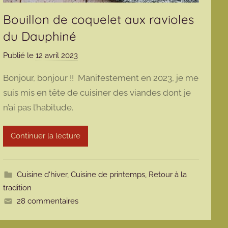
Bouillon de coquelet aux ravioles
du Dauphiné
Publié le
12 avril 2023
p
a
Bonjour, bonjour !! Manifestement en 2023, je me
r
suis mis en tête de cuisiner des viandes dont je
m
n’ai pas l’habitude.
a
r
m
Continuer la lecture
o
t
t
Cuisine d'hiver
,
Cuisine de printemps
,
Retour à la
e
tradition
28 commentaires