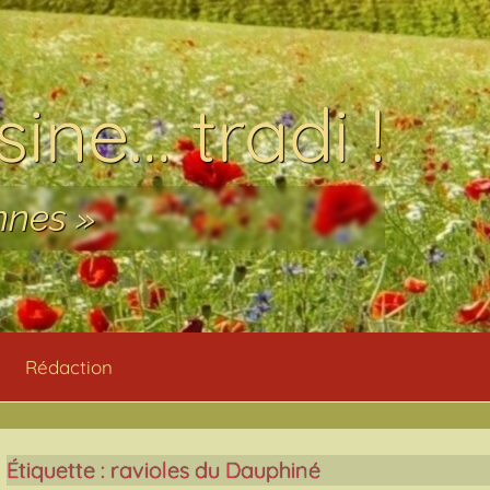
ine… tradi !
nnes »
Rédaction
Étiquette :
ravioles du Dauphiné