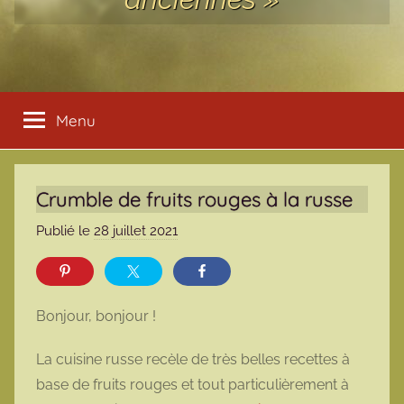
Menu
Crumble de fruits rouges à la russe
Publié le
28 juillet 2021
p
a
r
m
Bonjour, bonjour !
a
r
La cuisine russe recèle de très belles recettes à
m
base de fruits rouges et tout particulièrement à
o