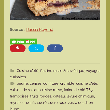
Source :
Russia Beyond
Cuisine d'été
,
Cuisine russe & soviétique
,
Voyages
culinaires
beurre
,
cerises
,
confiture
,
crumble
,
cuisine d'été
,
cuisine de saison
,
cuisine russe
,
farine de blé T65
,
framboises
,
fruits rouges
,
gâteau
,
levure chimique
,
myrtilles
,
oeufs
,
sucré
,
sucre roux
,
zeste de citron
jaune