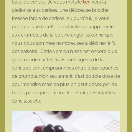
base de cerises. Je vous mets le
lien
vers la
t
pletionka aux cerises, une délicieuse brioche
t
tressée farcie de cerises. Aujourd’hui, je vous
e
propose une recette plus facile qui s’apparente
aux crumbles de la cuisine anglo-saxonne que
nous nous sommes nombreuses à décliner à fil
des saisons. Cette version russe est encore plus
gourmande car les fruits mélangés à de la
confiture sont emprisonnées entre deux couches
de crumble. Non seulement, c’est double dose de
gourmandise mais en plus on peut découper de
belles parts qui se tiennent et sont présentables
dans l’assiette.