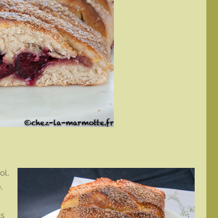
ol,
,
ts