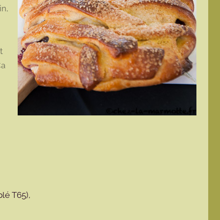
in,
t
Ça
blé T65),