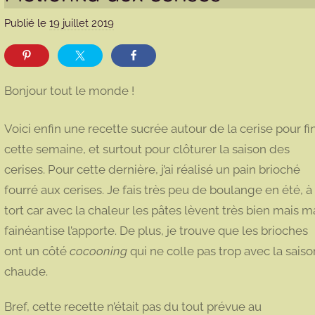
Publié le
19 juillet 2019
p
a
r
m
Bonjour tout le monde !
a
r
Voici enfin une recette sucrée autour de la cerise pour fin
m
cette semaine, et surtout pour clôturer la saison des
o
cerises. Pour cette dernière, j’ai réalisé un pain brioché
t
t
fourré aux cerises. Je fais très peu de boulange en été, à
e
tort car avec la chaleur les pâtes lèvent très bien mais m
fainéantise l’apporte. De plus, je trouve que les brioches
ont un côté
cocooning
qui ne colle pas trop avec la saiso
chaude.
Bref, cette recette n’était pas du tout prévue au