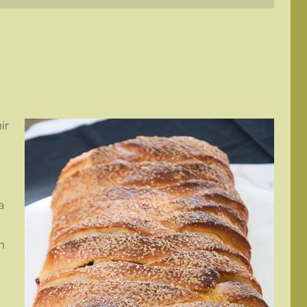
ir
a
n