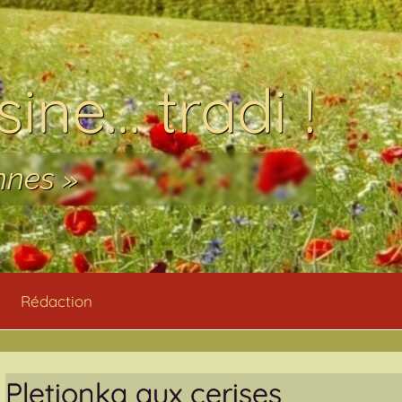
ine… tradi !
nnes »
Rédaction
Pletionka aux cerises