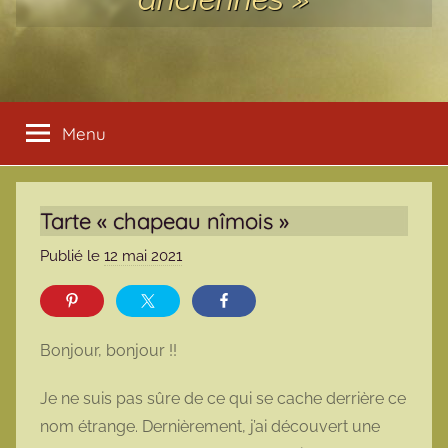
Menu
Tarte « chapeau nîmois »
Publié le
12 mai 2021
p
a
r
m
Bonjour, bonjour !!
a
r
Je ne suis pas sûre de ce qui se cache derrière ce
m
nom étrange. Dernièrement, j’ai découvert une
o