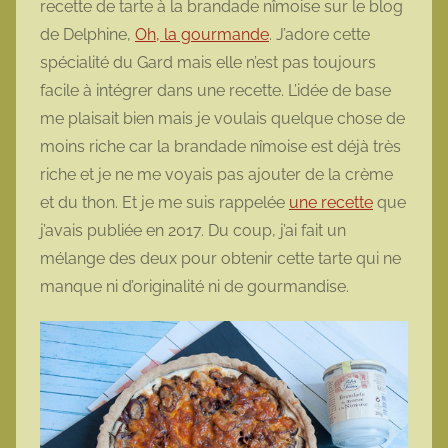
recette de tarte à la brandade nîmoise sur le blog
t
de Delphine,
Oh, la gourmande
. J’adore cette
t
spécialité du Gard mais elle n’est pas toujours
e
facile à intégrer dans une recette. L’idée de base
me plaisait bien mais je voulais quelque chose de
moins riche car la brandade nîmoise est déjà très
riche et je ne me voyais pas ajouter de la crème
et du thon. Et je me suis rappelée
une recette
que
j’avais publiée en 2017. Du coup, j’ai fait un
mélange des deux pour obtenir cette tarte qui ne
manque ni d’originalité ni de gourmandise.