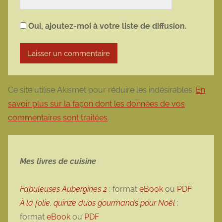
Oui, ajoutez-moi à votre liste de diffusion.
Ce site utilise Akismet pour réduire les indésirables.
En
savoir plus sur la façon dont les données de vos
commentaires sont traitées
.
Mes livres de cuisine
Fabuleuses Aubergines 2
: format
eBook
ou
PDF
À la folie, quinze duos gourmands pour Noël
:
format
eBook
ou
PDF