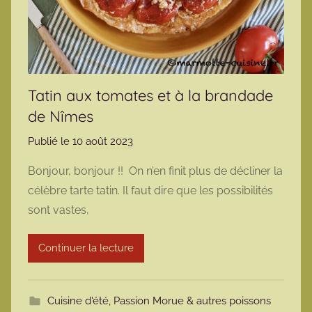
Tatin aux tomates et à la brandade
de Nîmes
Publié le
10 août 2023
p
a
Bonjour, bonjour !! On n’en finit plus de décliner la
r
célèbre tarte tatin. Il faut dire que les possibilités
m
sont vastes,
a
r
Continuer la lecture
m
o
t
Cuisine d'été
,
Passion Morue & autres poissons
t