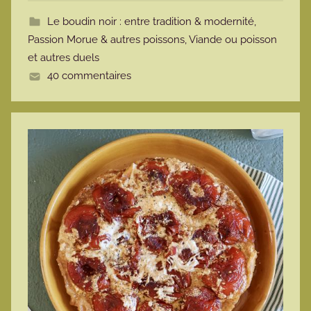
t
Le boudin noir : entre tradition & modernité
,
t
Passion Morue & autres poissons
,
Viande ou poisson
e
et autres duels
40 commentaires