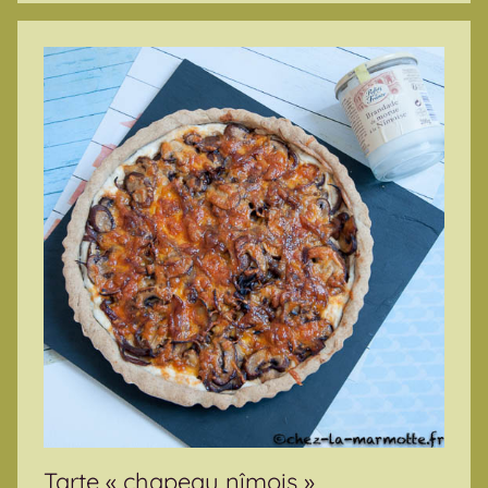
Tarte « chapeau nîmois »