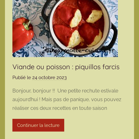
Viande ou poisson : piquillos farcis
Publié le
24 octobre 2023
p
a
Bonjour, bonjour !! Une petite rechute estivale
r
aujourd’hui ! Mais pas de panique, vous pouvez
m
réaliser ces deux recettes en toute saison
a
r
Continuer la lecture
m
o