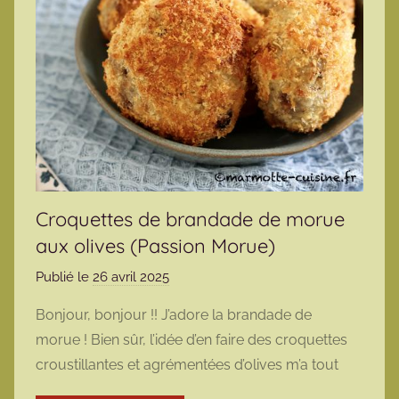
Croquettes de brandade de morue
aux olives (Passion Morue)
Publié le
26 avril 2025
p
a
Bonjour, bonjour !! J’adore la brandade de
r
morue ! Bien sûr, l’idée d’en faire des croquettes
m
croustillantes et agrémentées d’olives m’a tout
a
r