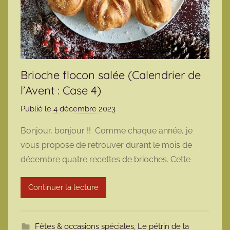
Brioche flocon salée (Calendrier de
l’Avent : Case 4)
Publié le
4 décembre 2023
p
a
Bonjour, bonjour !! Comme chaque année, je
r
vous propose de retrouver durant le mois de
m
décembre quatre recettes de brioches. Cette
a
r
Continuer la lecture
m
o
t
Fêtes & occasions spéciales
,
Le pétrin de la
t