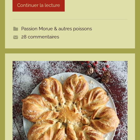
Continuer la lecture
m
o
t
Passion Morue & autres poissons
t
28 commentaires
e