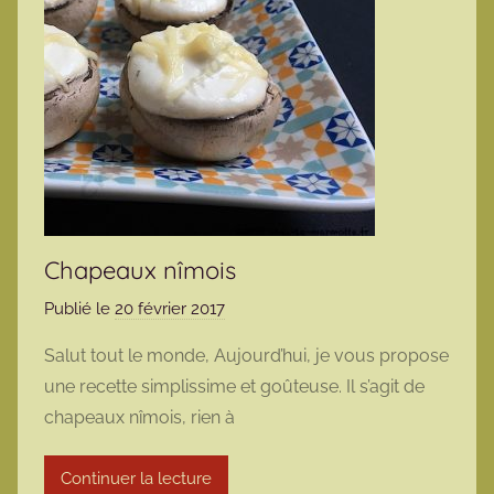
Chapeaux nîmois
Publié le
20 février 2017
p
a
Salut tout le monde, Aujourd’hui, je vous propose
r
une recette simplissime et goûteuse. Il s’agit de
m
chapeaux nîmois, rien à
a
r
Continuer la lecture
m