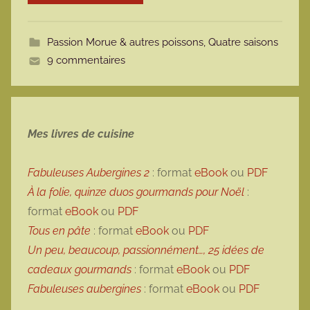
o
t
Passion Morue & autres poissons
,
Quatre saisons
t
9 commentaires
e
Mes livres de cuisine
Fabuleuses Aubergines 2
: format
eBook
ou
PDF
À la folie, quinze duos gourmands pour Noël
:
format
eBook
ou
PDF
Tous en pâte
: format
eBook
ou
PDF
Un peu, beaucoup, passionnément…, 25 idées de
cadeaux gourmands
: format
eBook
ou
PDF
Fabuleuses aubergines
: format
eBook
ou
PDF