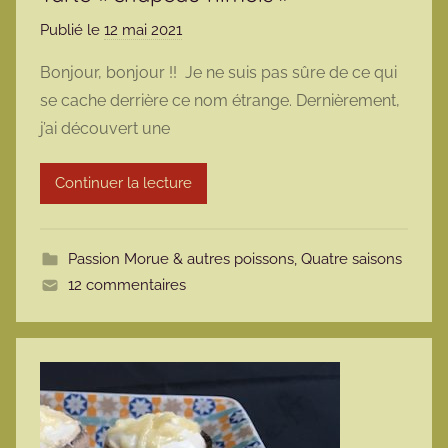
Publié le
12 mai 2021
p
a
Bonjour, bonjour !! Je ne suis pas sûre de ce qui
r
se cache derrière ce nom étrange. Dernièrement,
m
j’ai découvert une
a
r
Continuer la lecture
m
o
t
Passion Morue & autres poissons
,
Quatre saisons
t
12 commentaires
e