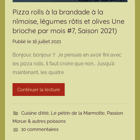
Pizza rolls à la brandade à la
nîmoise, légumes rôtis et olives Une
brioche par mois #7, Saison 2021)
Publié le
16 juillet 2021
p
a
Bonjour, bonjour !! Je pensais en avoir fini avec
r
les pizza rolls, il faut croire que non… Jusqu’à
m
maintenant, les quatre
a
r
Continuer la lecture
m
o
t
Cuisine d'été
,
Le pétrin de la Marmotte
,
Passion
t
Morue & autres poissons
e
10 commentaires