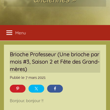
Menu
Brioche Professeur (Une brioche par
mois #3, Saison 2 et Fête des Grand-
mères)
Publié le
7 mars 2021
p
a
r
m
Bonjour, bonjour !!
a
r