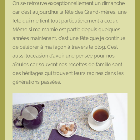
On se retrouve exceptionnellement un dimanche
m
car c’est aujourd’hui la fête des Grand-mères, une
o
fête qui me tient tout particulièrement à cœur.
t
Même si ma mamie est partie depuis quelques
t
années maintenant, c’est une fête que je continue
e
de célébrer à ma façon à travers le blog. C’est
aussi l’occasion d’avoir une pensée pour nos
aïeules car souvent nos recettes de famille sont
des héritages qui trouvent leurs racines dans les
générations passées.