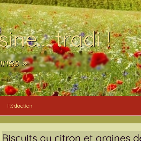
ine… tradi !
nnes »
Rédaction
Biscuits au citron et graines