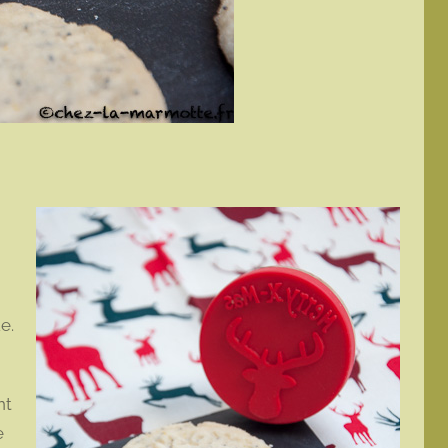
e.
nt
e