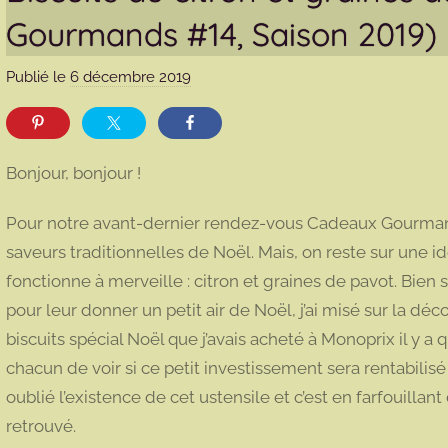
Gourmands #14, Saison 2019)
Publié le
6 décembre 2019
p
a
r
m
Bonjour, bonjour !
a
r
Pour notre avant-dernier rendez-vous Cadeaux Gourmands (
m
saveurs traditionnelles de Noël. Mais, on reste sur une 
o
fonctionne à merveille : citron et graines de pavot. Bien s
t
pour leur donner un petit air de Noël, j’ai misé sur la déc
t
e
biscuits spécial Noël que j’avais acheté à Monoprix il y 
chacun de voir si ce petit investissement sera rentabili
oublié l’existence de cet ustensile et c’est en farfouillan
retrouvé.