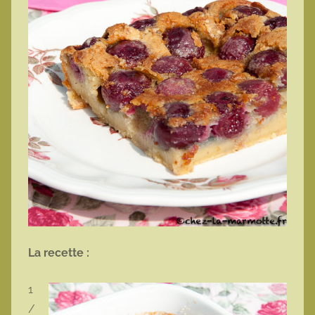
La recette :
1
/