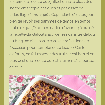
le genre de recette que j’affectionne le plus : des
t
ingrédients trop classiques et pas assez de
t
bidouillage à mon goût. Cependant, c’est toujours
e
bien de revoir ses gammes de temps en temps. Il
faut dire que j’étais persuadée d’avoir déjà publié
la recette du clafoutis aux cerises dans les débuts
du blog, ce n’est pas le cas. Je profite donc de
l’occasion pour combler cette lacune. Car le
clafoutis, ça fait manger des fruits, c’est bon et en
plus c’est une recette qui est vraiment à la portée
de tous !