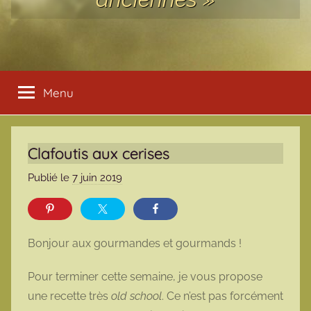
Menu
Clafoutis aux cerises
Publié le
7 juin 2019
p
a
r
m
Bonjour aux gourmandes et gourmands !
a
r
Pour terminer cette semaine, je vous propose
m
une recette très
old school
. Ce n’est pas forcément
o