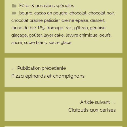
Fêtes & occasions spéciales
beurre
,
cacao en poudre
,
chocolat
,
chocolat noir
,
chocolat praliné pâtissier
,
crème épaise
,
dessert
,
farine de blé T65
,
fromage frais
,
gâteau
,
génoise
,
glaçage
,
goûter
,
layer cake
,
levure chimique
,
oeufs
,
sucré
,
sucre blanc
,
sucre glace
Navigation de l’article
Publication précédente
Pizza épinards et champignons
Article suivant
Clafoutis aux cerises