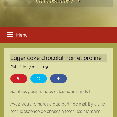
Menu
Layer cake chocolat noir et praliné
Publié le
17 mai 2019
p
a
r
m
Salut les gourmandes et les gourmands !
a
r
Avez-vous remarqué qu’à partir de mai, il y a une
m
recrudescence de choses à fêter : les mamans,
o