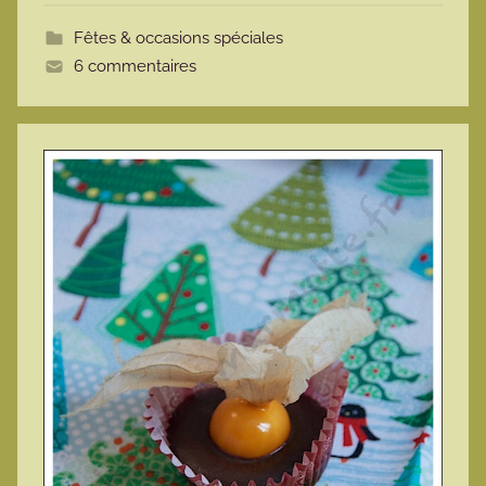
t
Fêtes & occasions spéciales
t
6 commentaires
e