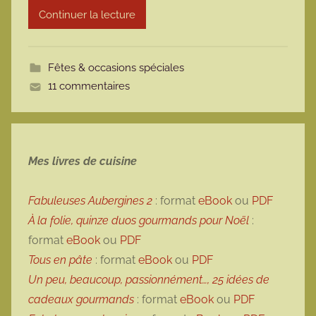
Continuer la lecture
m
o
t
Fêtes & occasions spéciales
t
11 commentaires
e
Mes livres de cuisine
Fabuleuses Aubergines 2
: format
eBook
ou
PDF
À la folie, quinze duos gourmands pour Noël
:
format
eBook
ou
PDF
Tous en pâte
: format
eBook
ou
PDF
Un peu, beaucoup, passionnément…, 25 idées de
cadeaux gourmands
: format
eBook
ou
PDF