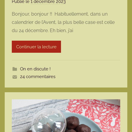
Publié le
1 décembre 2023
p
a
Bonjour, bonjour !! Habituellement, dans un
r
calendrier de l’Avent, la plus belle case est celle
m
du 24 décembre. Eh bien, j’ai
a
r
Continuer la lecture
m
o
t
On en discute !
t
24 commentaires
e