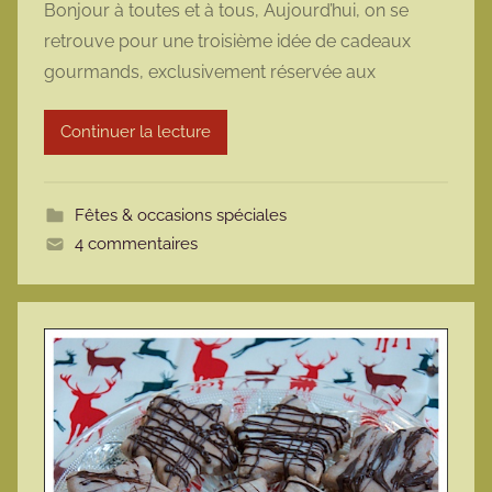
Bonjour à toutes et à tous, Aujourd’hui, on se
r
retrouve pour une troisième idée de cadeaux
m
gourmands, exclusivement réservée aux
a
r
Continuer la lecture
m
o
t
Fêtes & occasions spéciales
t
4 commentaires
e