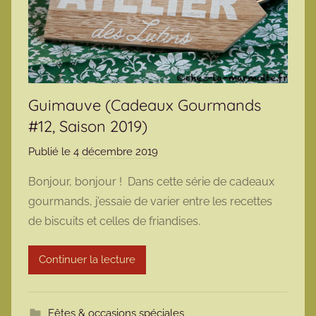
Guimauve (Cadeaux Gourmands
#12, Saison 2019)
Publié le
4 décembre 2019
p
a
Bonjour, bonjour ! Dans cette série de cadeaux
r
gourmands, j’essaie de varier entre les recettes
m
de biscuits et celles de friandises.
a
r
Continuer la lecture
m
o
t
Fêtes & occasions spéciales