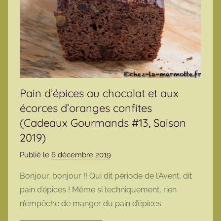
Pain d’épices au chocolat et aux
écorces d’oranges confites
(Cadeaux Gourmands #13, Saison
2019)
Publié le
6 décembre 2019
p
a
Bonjour, bonjour !! Qui dit période de l’Avent, dit
r
pain d’épices ! Même si techniquement, rien
m
n’empêche de manger du pain d’épices
a
r