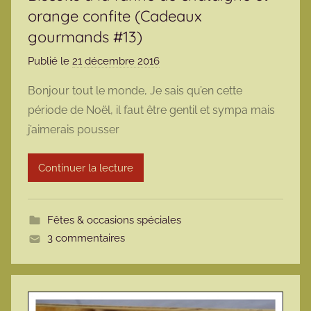
orange confite (Cadeaux
gourmands #13)
Publié le
21 décembre 2016
p
a
Bonjour tout le monde, Je sais qu’en cette
r
période de Noël, il faut être gentil et sympa mais
m
j’aimerais pousser
a
r
Continuer la lecture
m
o
t
Fêtes & occasions spéciales
t
3 commentaires
e