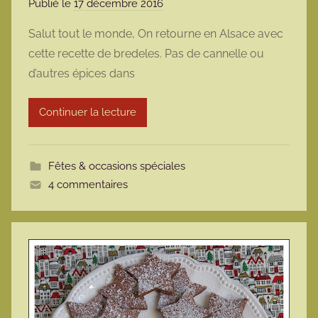
Publié le
17 décembre 2016
p
a
Salut tout le monde, On retourne en Alsace avec
r
cette recette de bredeles. Pas de cannelle ou
m
d’autres épices dans
a
r
Continuer la lecture
m
o
t
Fêtes & occasions spéciales
t
4 commentaires
e