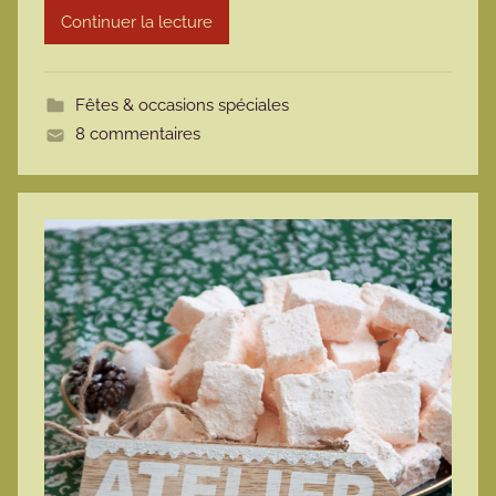
Continuer la lecture
m
o
t
Fêtes & occasions spéciales
t
8 commentaires
e