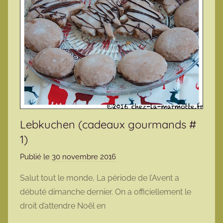
Lebkuchen (cadeaux gourmands #
1)
Publié le
30 novembre 2016
p
a
Salut tout le monde, La période de l’Avent a
r
débuté dimanche dernier. On a officiellement le
m
droit d’attendre Noël en
a
r