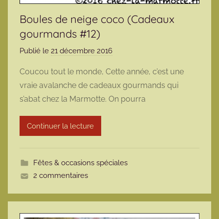
Boules de neige coco (Cadeaux
gourmands #12)
Publié le
21 décembre 2016
p
a
Coucou tout le monde, Cette année, c’est une
r
vraie avalanche de cadeaux gourmands qui
m
s’abat chez la Marmotte. On pourra
a
r
Continuer la lecture
m
o
t
Fêtes & occasions spéciales
t
2 commentaires
e