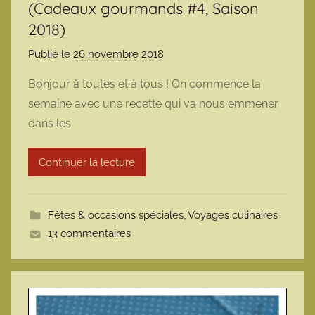
(Cadeaux gourmands #4, Saison
2018)
Publié le
26 novembre 2018
p
a
Bonjour à toutes et à tous ! On commence la
r
semaine avec une recette qui va nous emmener
m
dans les
a
r
Continuer la lecture
m
o
t
Fêtes & occasions spéciales
,
Voyages culinaires
t
13 commentaires
e