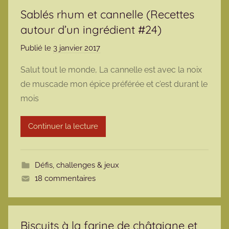
Sablés rhum et cannelle (Recettes
autour d’un ingrédient #24)
Publié le
3 janvier 2017
p
a
Salut tout le monde, La cannelle est avec la noix
r
de muscade mon épice préférée et c’est durant le
m
mois
a
r
Continuer la lecture
m
o
t
Défis, challenges & jeux
t
18 commentaires
e
Biscuits à la farine de châtaigne et