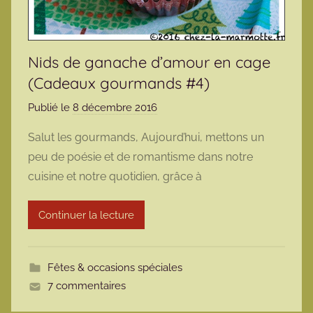
Nids de ganache d’amour en cage
(Cadeaux gourmands #4)
Publié le
8 décembre 2016
p
a
Salut les gourmands, Aujourd’hui, mettons un
r
peu de poésie et de romantisme dans notre
m
cuisine et notre quotidien, grâce à
a
r
Continuer la lecture
m
o
t
Fêtes & occasions spéciales
t
7 commentaires
e