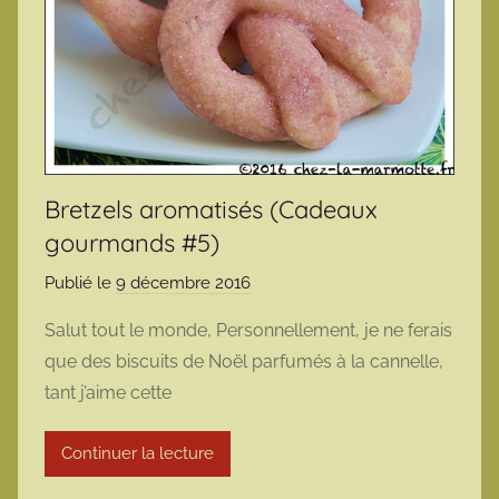
Bretzels aromatisés (Cadeaux
gourmands #5)
Publié le
9 décembre 2016
p
a
Salut tout le monde, Personnellement, je ne ferais
r
que des biscuits de Noël parfumés à la cannelle,
m
tant j’aime cette
a
r
Continuer la lecture
m
o