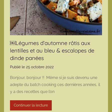
￼Légumes d’automne rôtis aux
lentilles et au bleu & escalopes de
dinde panées
Publié le
25 octobre 2022
p
a
Bonjour, bonjour !! Même si je suis devenu une
r
adepte du batch cooking ces dernières années, il
m
y a des recettes que l’on
a
r
Continuer la lecture
m