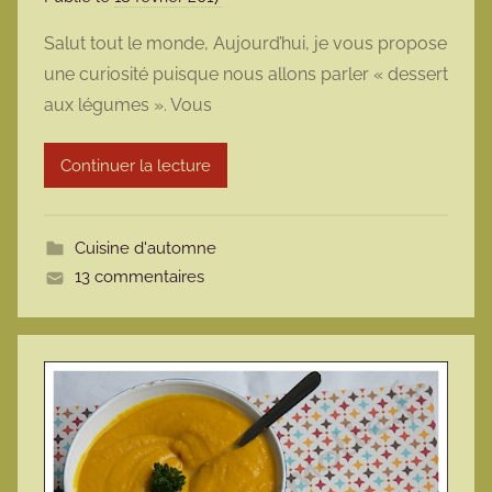
a
Salut tout le monde, Aujourd’hui, je vous propose
r
une curiosité puisque nous allons parler « dessert
m
aux légumes ». Vous
a
r
Continuer la lecture
m
o
t
Cuisine d'automne
t
13 commentaires
e