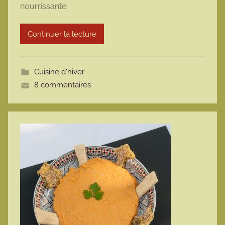
nourrissante
a
r
Continuer la lecture
m
o
t
Cuisine d'hiver
t
8 commentaires
e