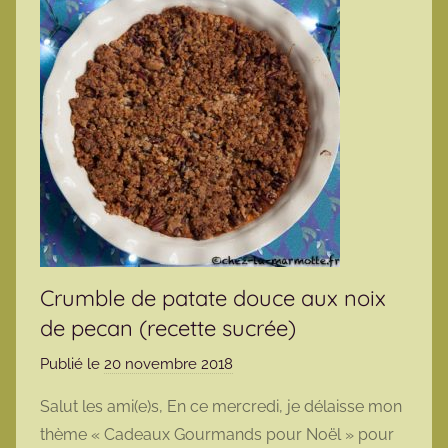
Crumble de patate douce aux noix
de pecan (recette sucrée)
Publié le
20 novembre 2018
p
a
Salut les ami(e)s, En ce mercredi, je délaisse mon
r
thème « Cadeaux Gourmands pour Noël » pour
m