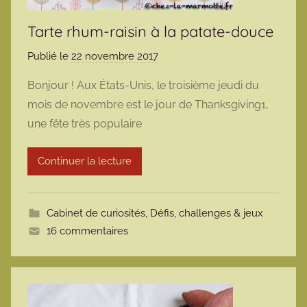
Tarte rhum-raisin à la patate-douce
Publié le
22 novembre 2017
p
a
Bonjour ! Aux États-Unis, le troisième jeudi du
r
mois de novembre est le jour de Thanksgiving1,
m
une fête très populaire
a
r
Continuer la lecture
m
o
t
Cabinet de curiosités
,
Défis, challenges & jeux
t
16 commentaires
e