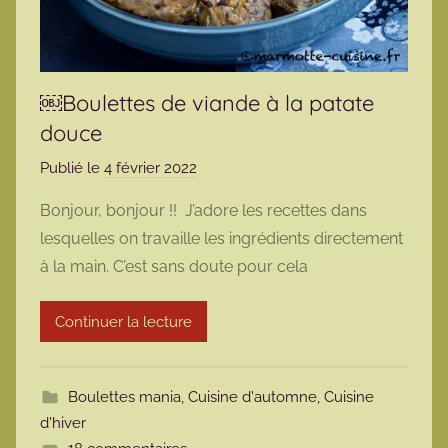
￼Boulettes de viande à la patate
douce
Publié le
4 février 2022
p
a
Bonjour, bonjour !! J’adore les recettes dans
r
lesquelles on travaille les ingrédients directement
m
à la main. C’est sans doute pour cela
a
r
Continuer la lecture
m
o
t
Boulettes mania
,
Cuisine d'automne
,
Cuisine
t
d'hiver
e