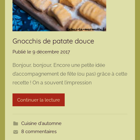
Gnocchis de patate douce
Publié le
9 décembre 2017
p
a
Bonjour, bonjour, Encore une petite idée
r
d’accompagnement de fête (ou pas) grâce à cette
m
recette ! On a souvent l’impression
a
r
Continuer la lecture
m
o
t
Cuisine d'automne
t
8 commentaires
e