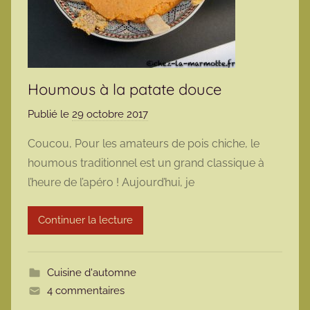
Houmous à la patate douce
Publié le
29 octobre 2017
p
a
Coucou, Pour les amateurs de pois chiche, le
r
houmous traditionnel est un grand classique à
m
l’heure de l’apéro ! Aujourd’hui, je
a
r
Continuer la lecture
m
o
t
Cuisine d'automne
t
4 commentaires
e