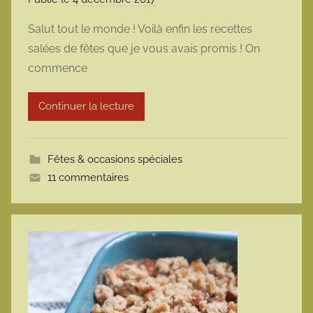
a
Salut tout le monde ! Voilà enfin les recettes
r
salées de fêtes que je vous avais promis ! On
m
commence
a
r
Continuer la lecture
m
o
t
Fêtes & occasions spéciales
t
11 commentaires
e