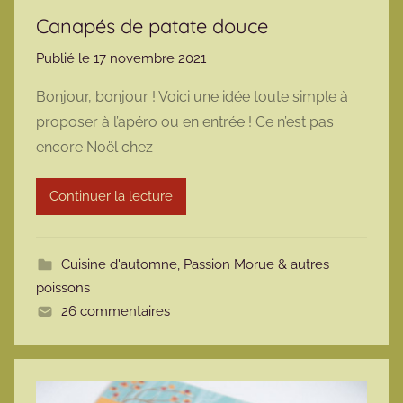
Canapés de patate douce
Publié le
17 novembre 2021
p
a
Bonjour, bonjour ! Voici une idée toute simple à
r
proposer à l’apéro ou en entrée ! Ce n’est pas
m
encore Noël chez
a
r
Continuer la lecture
m
o
t
Cuisine d'automne
,
Passion Morue & autres
t
poissons
e
26 commentaires