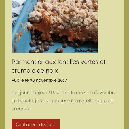
Parmentier aux lentilles vertes et
crumble de noix
Publié le
30 novembre 2017
p
a
Bonjour, bonjour ! Pour finir le mois de novembre
r
en beauté, je vous propose ma recette coup de
m
cœur de
a
r
Continuer la lecture
m