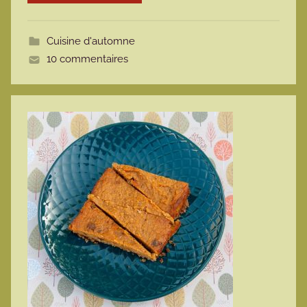
o
t
Cuisine d'automne
t
10 commentaires
e