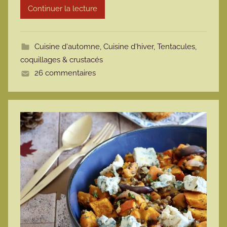
Continuer la lecture
m
o
t
Cuisine d'automne
,
Cuisine d'hiver
,
Tentacules,
t
coquillages & crustacés
e
26 commentaires