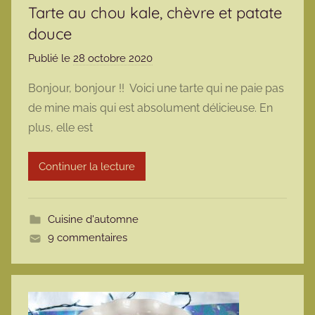
Tarte au chou kale, chèvre et patate
douce
Publié le
28 octobre 2020
p
a
Bonjour, bonjour !! Voici une tarte qui ne paie pas
r
de mine mais qui est absolument délicieuse. En
m
plus, elle est
a
r
Continuer la lecture
m
o
t
Cuisine d'automne
t
9 commentaires
e