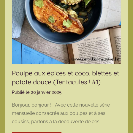
Poulpe aux épices et coco, blettes et
patate douce (Tentacules ! #1)
Publié le
20 janvier 2025
p
a
Bonjour, bonjour !! Avec cette nouvelle série
r
mensuelle consacrée aux poulpes et à ses
m
cousins, partons à la découverte de ces
a
r