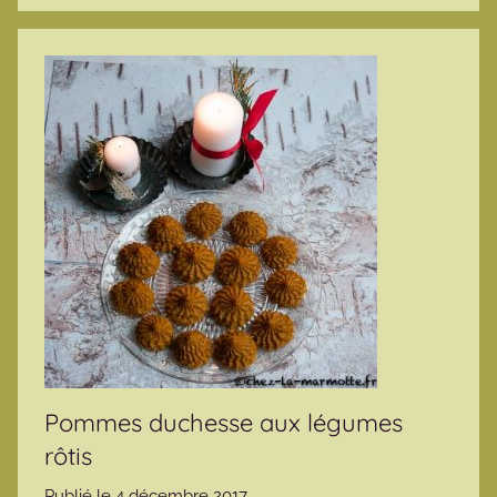
Pommes duchesse aux légumes
rôtis
Publié le
4 décembre 2017
p