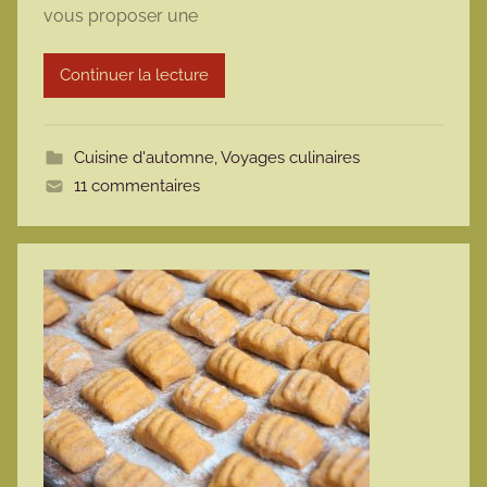
vous proposer une
a
r
Continuer la lecture
m
o
t
Cuisine d'automne
,
Voyages culinaires
t
11 commentaires
e