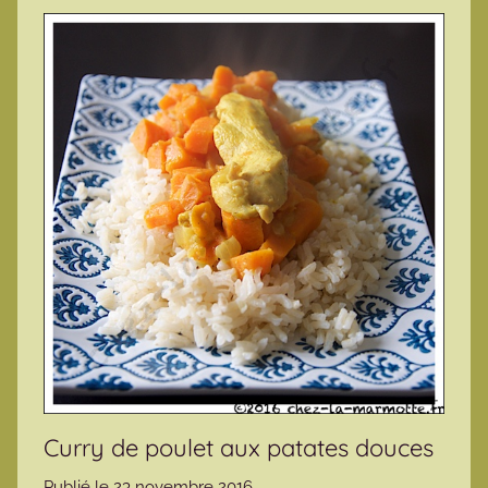
Curry de poulet aux patates douces
Publié le
23 novembre 2016
p