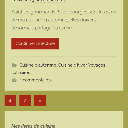
a
Salut les gourmands, Si les courges sont les stars
r
de ma cuisine en automne, elles doivent
m
désormais partager la scène
a
r
Continuer la lecture
m
o
t
Cuisine d'automne
,
Cuisine d'hiver
,
Voyages
t
culinaires
e
4 commentaires
Pagination des publications
Articles suivants
1
2
»
Mes livres de cuisine