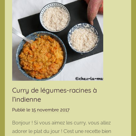
Curry de légumes-racines à
l’indienne
Publié le
15 novembre 2017
p
a
Bonjour ! Si vous aimez les curry, vous allez
r
adorer le plat du jour ! C’est une recette bien
m