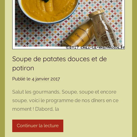
Soupe de patates douces et de
potiron
Publié le
4 janvier 2017
p
a
Salut les gourmands, Soupe, soupe et encore
r
soupe, voici le programme de nos dîners en ce
m
moment ! D’abord, la
a
r
Continuer la lecture
m
o