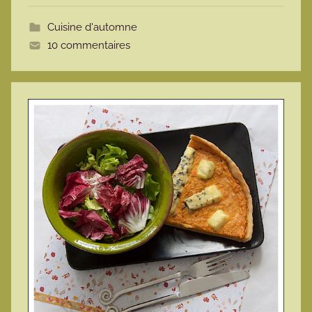
t
Cuisine d'automne
t
10 commentaires
e