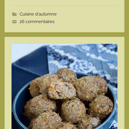
o
t
Cuisine d'automne
t
26 commentaires
e