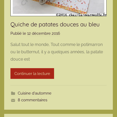
Quiche de patates douces au bleu
Publié le
12 décembre 2016
p
a
Salut tout le monde, Tout comme le potimarron
r
ou le butternut, il y a quelques années, la patate
m
douce est
a
r
Continuer la lecture
m
o
t
Cuisine d'automne
t
8 commentaires
e