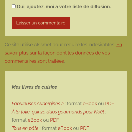
Oui, ajoutez-moi à votre liste de diffusion.
Ce site utilise Akismet pour réduire les indésirables.
En
savoir plus sur la façon dont les données de vos
commentaires sont traitées
.
Mes livres de cuisine
Fabuleuses Aubergines 2
: format
eBook
ou
PDF
À la folie, quinze duos gourmands pour Noël
:
format
eBook
ou
PDF
Tous en pâte
: format
eBook
ou
PDF