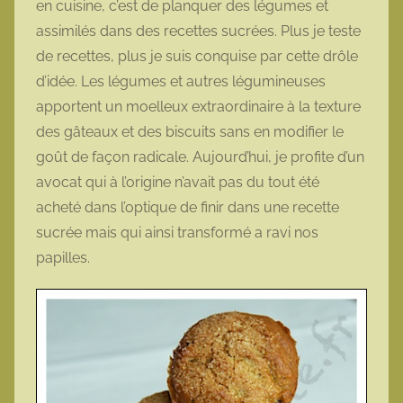
en cuisine, c’est de planquer des légumes et
t
assimilés dans des recettes sucrées. Plus je teste
t
de recettes, plus je suis conquise par cette drôle
e
d’idée. Les légumes et autres légumineuses
apportent un moelleux extraordinaire à la texture
des gâteaux et des biscuits sans en modifier le
goût de façon radicale. Aujourd’hui, je profite d’un
avocat qui à l’origine n’avait pas du tout été
acheté dans l’optique de finir dans une recette
sucrée mais qui ainsi transformé a ravi nos
papilles.