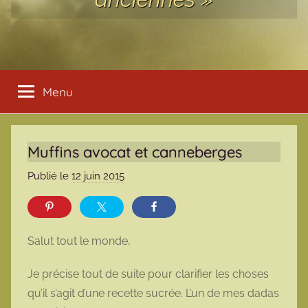
Menu
Muffins avocat et canneberges
Publié le
12 juin 2015
p
a
r
m
Salut tout le monde,
a
r
Je précise tout de suite pour clarifier les choses
m
qu’il s’agit d’une recette sucrée. L’un de mes dadas
o