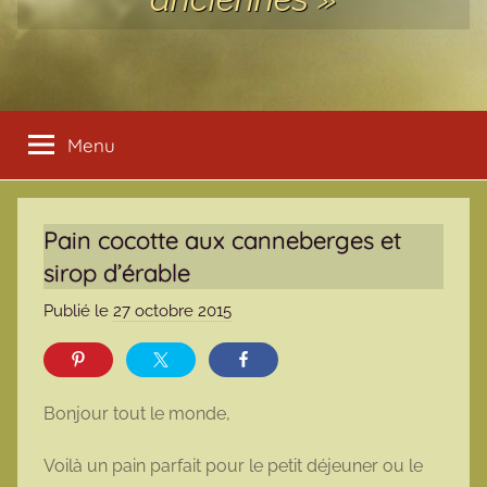
Menu
Pain cocotte aux canneberges et
sirop d’érable
Publié le
27 octobre 2015
p
a
r
m
Bonjour tout le monde,
a
r
Voilà un pain parfait pour le petit déjeuner ou le
m