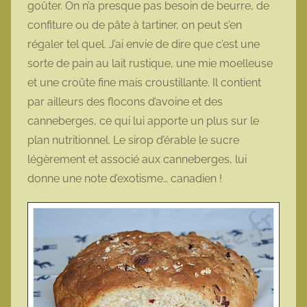
goûter. On n’a presque pas besoin de beurre, de
o
confiture ou de pâte à tartiner, on peut s’en
t
régaler tel quel. J’ai envie de dire que c’est une
t
sorte de pain au lait rustique, une mie moelleuse
e
et une croûte fine mais croustillante. Il contient
par ailleurs des flocons d’avoine et des
canneberges, ce qui lui apporte un plus sur le
plan nutritionnel. Le sirop d’érable le sucre
légèrement et associé aux canneberges, lui
donne une note d’exotisme… canadien !