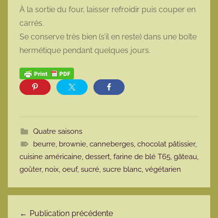
À la sortie du four, laisser refroidir puis couper en
carrés.
Se conserve très bien (s’il en reste) dans une boîte
hermétique pendant quelques jours.
Quatre saisons
beurre
,
brownie
,
canneberges
,
chocolat pâtissier
,
cuisine américaine
,
dessert
,
farine de blé T65
,
gâteau
,
goûter
,
noix
,
oeuf
,
sucré
,
sucre blanc
,
végétarien
Navigation de l’article
Publication précédente