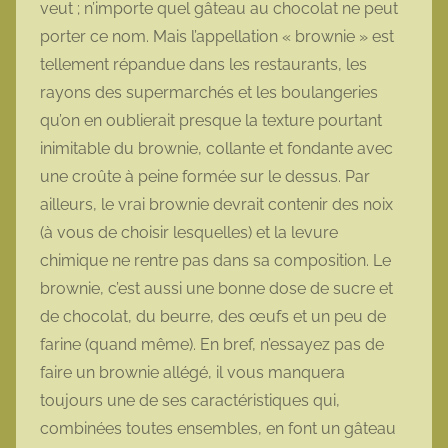
veut ; n’importe quel gâteau au chocolat ne peut
o
porter ce nom. Mais l’appellation « brownie » est
t
tellement répandue dans les restaurants, les
t
rayons des supermarchés et les boulangeries
e
qu’on en oublierait presque la texture pourtant
inimitable du brownie, collante et fondante avec
une croûte à peine formée sur le dessus. Par
ailleurs, le vrai brownie devrait contenir des noix
(à vous de choisir lesquelles) et la levure
chimique ne rentre pas dans sa composition. Le
brownie, c’est aussi une bonne dose de sucre et
de chocolat, du beurre, des œufs et un peu de
farine (quand même). En bref, n’essayez pas de
faire un brownie allégé, il vous manquera
toujours une de ses caractéristiques qui,
combinées toutes ensembles, en font un gâteau