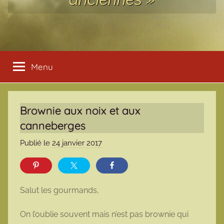
Menu
Brownie aux noix et aux
canneberges
Publié le
24 janvier 2017
p
a
r
m
Salut les gourmands,
a
r
On l’oublie souvent mais n’est pas brownie qui
m