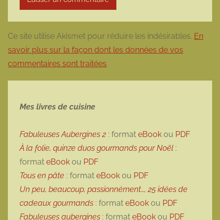
Ce site utilise Akismet pour réduire les indésirables.
En
savoir plus sur la façon dont les données de vos
commentaires sont traitées
.
Mes livres de cuisine
Fabuleuses Aubergines 2
: format
eBook
ou
PDF
À la folie, quinze duos gourmands pour Noël
:
format
eBook
ou
PDF
Tous en pâte
: format
eBook
ou
PDF
Un peu, beaucoup, passionnément…, 25 idées de
cadeaux gourmands
: format
eBook
ou
PDF
Fabuleuses aubergines
: format
eBook
ou
PDF