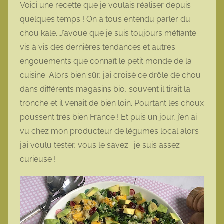
Voici une recette que je voulais réaliser depuis
m
quelques temps ! On a tous entendu parler du
o
chou kale. J’avoue que je suis toujours méfiante
t
vis à vis des dernières tendances et autres
t
engouements que connaît le petit monde de la
e
cuisine. Alors bien sûr, j’ai croisé ce drôle de chou
dans différents magasins bio, souvent il tirait la
tronche et il venait de bien loin. Pourtant les choux
poussent très bien France ! Et puis un jour, j’en ai
vu chez mon producteur de légumes local alors
j’ai voulu tester, vous le savez : je suis assez
curieuse !