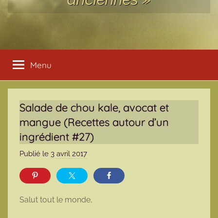
Menu
Salade de chou kale, avocat et
mangue (Recettes autour d’un
ingrédient #27)
Publié le
3 avril 2017
p
a
r
m
Salut tout le monde,
a
r