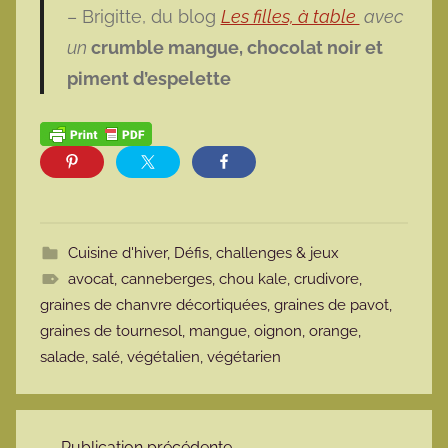
– Brigitte, du blog
Les filles, à table
avec
un
crumble mangue, chocolat noir et
piment d’espelette
Cuisine d'hiver
,
Défis, challenges & jeux
avocat
,
canneberges
,
chou kale
,
crudivore
,
graines de chanvre décortiquées
,
graines de pavot
,
graines de tournesol
,
mangue
,
oignon
,
orange
,
salade
,
salé
,
végétalien
,
végétarien
Navigation de l’article
Publication précédente