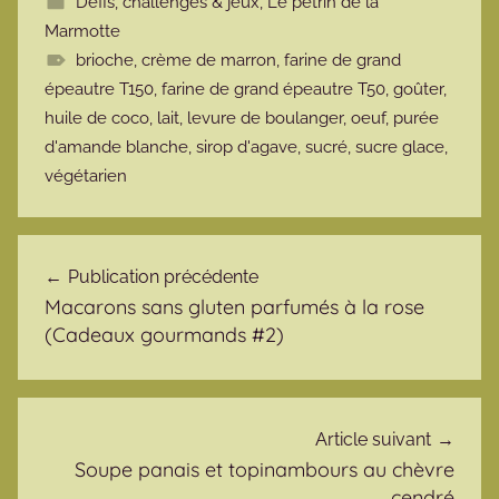
Défis, challenges & jeux
,
Le pétrin de la
Marmotte
brioche
,
crème de marron
,
farine de grand
épeautre T150
,
farine de grand épeautre T50
,
goûter
,
huile de coco
,
lait
,
levure de boulanger
,
oeuf
,
purée
d'amande blanche
,
sirop d'agave
,
sucré
,
sucre glace
,
végétarien
Navigation de l’article
Publication précédente
Macarons sans gluten parfumés à la rose
(Cadeaux gourmands #2)
Article suivant
Soupe panais et topinambours au chèvre
cendré