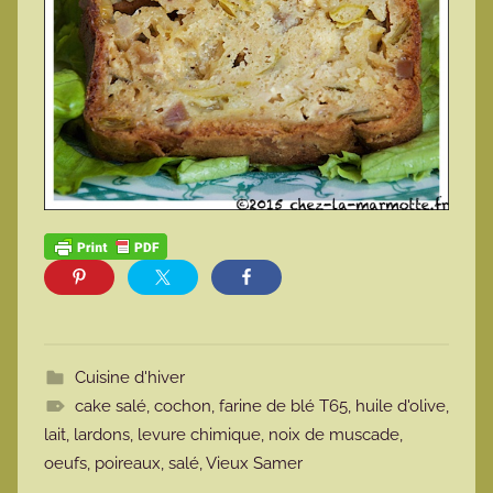
Cuisine d'hiver
cake salé
,
cochon
,
farine de blé T65
,
huile d'olive
,
lait
,
lardons
,
levure chimique
,
noix de muscade
,
oeufs
,
poireaux
,
salé
,
Vieux Samer