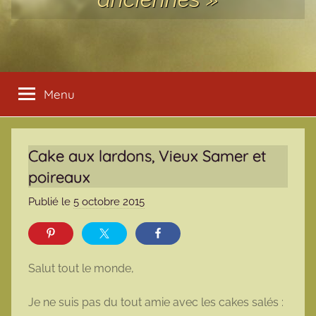
Menu
Cake aux lardons, Vieux Samer et
poireaux
Publié le
5 octobre 2015
p
a
r
m
Salut tout le monde,
a
r
Je ne suis pas du tout amie avec les cakes salés :
m