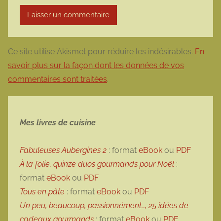
Ce site utilise Akismet pour réduire les indésirables.
En
savoir plus sur la façon dont les données de vos
commentaires sont traitées
.
Mes livres de cuisine
Fabuleuses Aubergines 2
: format
eBook
ou
PDF
À la folie, quinze duos gourmands pour Noël
:
format
eBook
ou
PDF
Tous en pâte
: format
eBook
ou
PDF
Un peu, beaucoup, passionnément…, 25 idées de
cadeaux gourmands
: format
eBook
ou
PDF