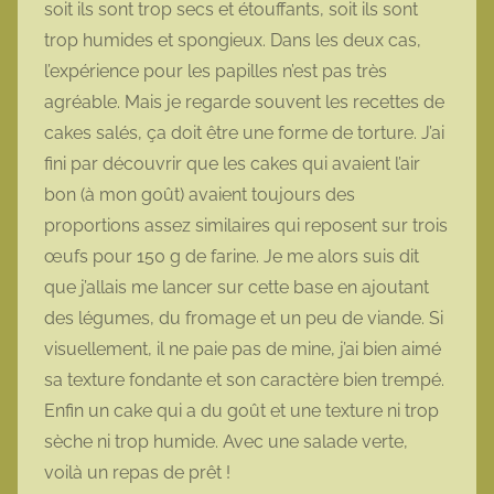
soit ils sont trop secs et étouffants, soit ils sont
o
trop humides et spongieux. Dans les deux cas,
t
l’expérience pour les papilles n’est pas très
t
agréable. Mais je regarde souvent les recettes de
e
cakes salés, ça doit être une forme de torture. J’ai
fini par découvrir que les cakes qui avaient l’air
bon (à mon goût) avaient toujours des
proportions assez similaires qui reposent sur trois
œufs pour 150 g de farine. Je me alors suis dit
que j’allais me lancer sur cette base en ajoutant
des légumes, du fromage et un peu de viande. Si
visuellement, il ne paie pas de mine, j’ai bien aimé
sa texture fondante et son caractère bien trempé.
Enfin un cake qui a du goût et une texture ni trop
sèche ni trop humide. Avec une salade verte,
voilà un repas de prêt !