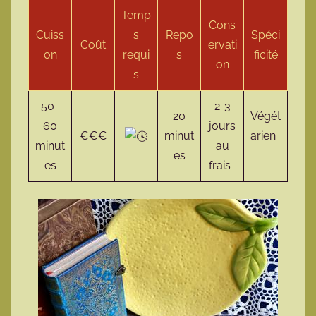
Temp
Cons
Cuiss
s
Repo
Spéci
Coût
ervati
on
requi
s
ficité
on
s
50-
2-3
20
Végét
60
jours
€€€
minut
arien
minut
au
es
es
frais