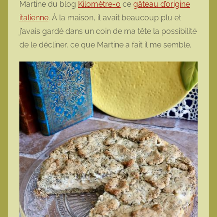
Martine du blog
Kilomètre-0
ce
gâteau d’origine
o
italienne
. À la maison, il avait beaucoup plu et
t
j’avais gardé dans un coin de ma tête la possibilité
t
de le décliner, ce que Martine a fait il me semble.
e