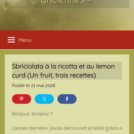
Menu
Sbriciolata à la ricotta et au lemon
curd (Un fruit, trois recettes)
Publié le
21 mai 2026
p
a
r
m
Bonjour, bonjour !!
a
r
L’année dernière, j’avais découvert et testé grâce à
m