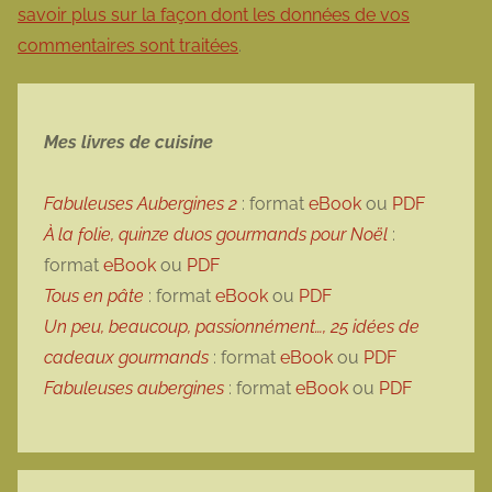
savoir plus sur la façon dont les données de vos
commentaires sont traitées
.
Mes livres de cuisine
Fabuleuses Aubergines 2
: format
eBook
ou
PDF
À la folie, quinze duos gourmands pour Noël
:
format
eBook
ou
PDF
Tous en pâte
: format
eBook
ou
PDF
Un peu, beaucoup, passionnément…, 25 idées de
cadeaux gourmands
: format
eBook
ou
PDF
Fabuleuses aubergines
: format
eBook
ou
PDF