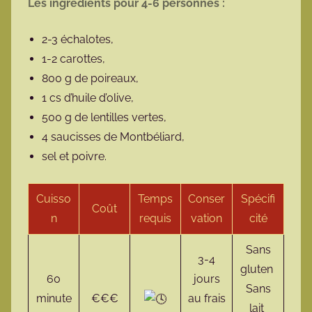
Les ingrédients pour 4-6 personnes :
2-3 échalotes,
1-2 carottes,
800 g de poireaux,
1 cs d’huile d’olive,
500 g de lentilles vertes,
4 saucisses de Montbéliard,
sel et poivre.
Cuisso
Temps
Conser
Spécifi
Coût
n
requis
vation
cité
Sans
3-4
gluten
60
jours
Sans
minute
€€€
au frais
lait