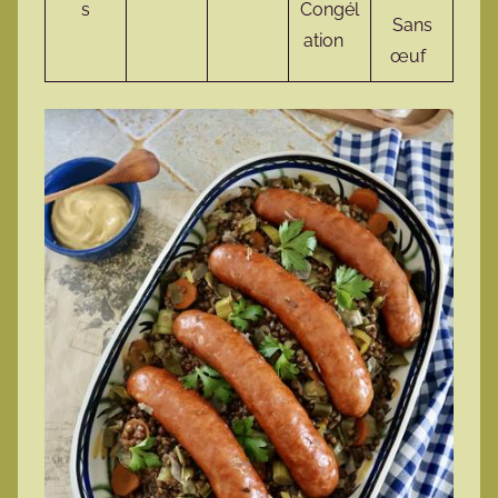
s
Congél
Sans
ation
œuf