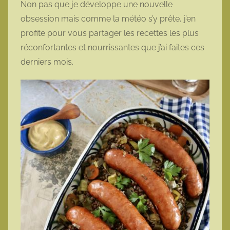
Non pas que je développe une nouvelle
o
obsession mais comme la météo s’y prête, j’en
t
profite pour vous partager les recettes les plus
t
réconfortantes et nourrissantes que j’ai faites ces
e
derniers mois.