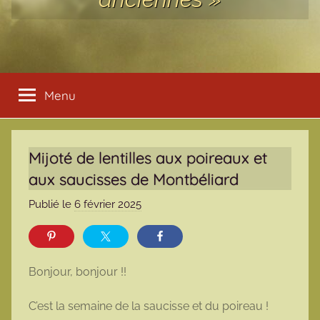
Menu
Mijoté de lentilles aux poireaux et
aux saucisses de Montbéliard
Publié le
6 février 2025
p
a
r
m
Bonjour, bonjour !!
a
r
C’est la semaine de la saucisse et du poireau !
m