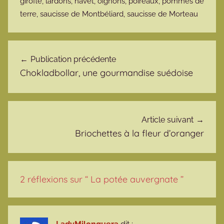
girofle
,
lardons
,
navet
,
oignons
,
poireaux
,
pommes de
terre
,
saucisse de Montbéliard
,
saucisse de Morteau
Navigation de l’article
Publication précédente
Chokladbollar, une gourmandise suédoise
Article suivant
Briochettes à la fleur d’oranger
2 réflexions sur “
La potée auvergnate
”