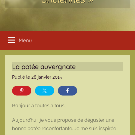
Menu
La potée auvergnate
Publié le
28 janvier 2015
p
a
r
m
Bonjour à toutes à tous,
a
r
Aujourd’hui, je vous propose de déguster une
m
bonne potée réconfortante. Je me suis inspirée
o