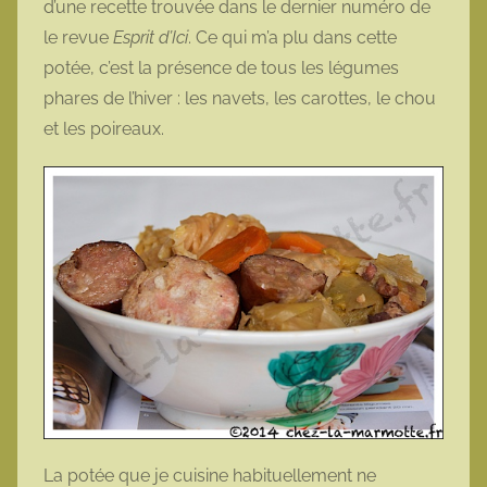
d’une recette trouvée dans le dernier numéro de
t
le revue
Esprit d’Ici
. Ce qui m’a plu dans cette
t
potée, c’est la présence de tous les légumes
e
phares de l’hiver : les navets, les carottes, le chou
et les poireaux.
La potée que je cuisine habituellement ne