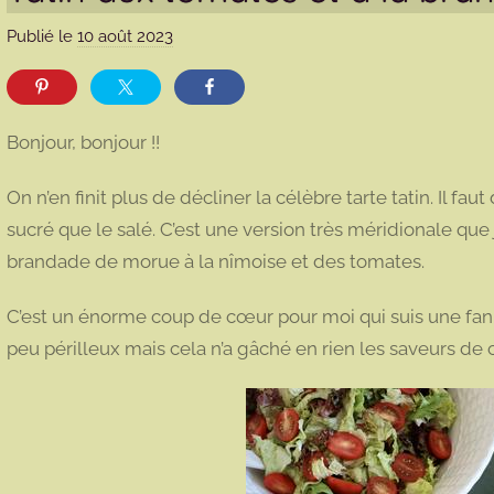
Publié le
10 août 2023
p
a
r
m
Bonjour, bonjour !!
a
r
On n’en finit plus de décliner la célèbre tarte tatin. Il faut
m
sucré que le salé. C’est une version très méridionale que
o
brandade de morue à la nîmoise et des tomates.
t
t
C’est un énorme coup de cœur pour moi qui suis une fan
e
peu périlleux mais cela n’a gâché en rien les saveurs de c