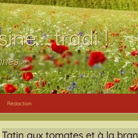
ine… tradi !
nnes »
Rédaction
Tatin aux tomates et à la br