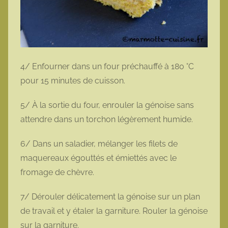
4/ Enfourner dans un four préchauffé à 180 °C
pour 15 minutes de cuisson.
5/ À la sortie du four, enrouler la génoise sans
attendre dans un torchon légèrement humide.
6/ Dans un saladier, mélanger les filets de
maquereaux égouttés et émiettés avec le
fromage de chèvre.
7/ Dérouler délicatement la génoise sur un plan
de travail et y étaler la garniture. Rouler la génoise
sur la garniture.