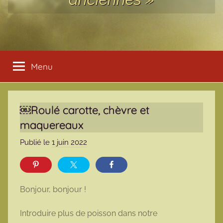
Menu
￼Roulé carotte, chèvre et
maquereaux
Publié le
1 juin 2022
p
a
r
m
Bonjour, bonjour !
a
r
Introduire plus de poisson dans notre
m