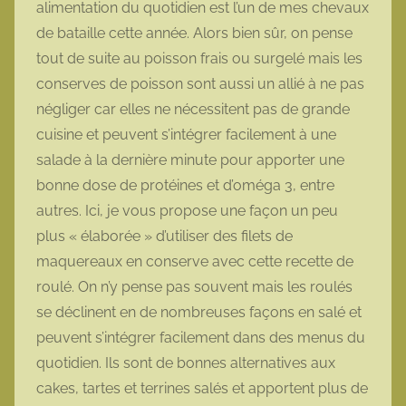
alimentation du quotidien est l’un de mes chevaux
o
de bataille cette année. Alors bien sûr, on pense
t
tout de suite au poisson frais ou surgelé mais les
t
conserves de poisson sont aussi un allié à ne pas
e
négliger car elles ne nécessitent pas de grande
cuisine et peuvent s’intégrer facilement à une
salade à la dernière minute pour apporter une
bonne dose de protéines et d’oméga 3, entre
autres. Ici, je vous propose une façon un peu
plus « élaborée » d’utiliser des filets de
maquereaux en conserve avec cette recette de
roulé. On n’y pense pas souvent mais les roulés
se déclinent en de nombreuses façons en salé et
peuvent s’intégrer facilement dans des menus du
quotidien. Ils sont de bonnes alternatives aux
cakes, tartes et terrines salés et apportent plus de