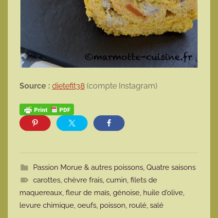
Source :
dietefit38
(compte Instagram)
Passion Morue & autres poissons
,
Quatre saisons
carottes
,
chèvre frais
,
cumin
,
filets de
maquereaux
,
fleur de maïs
,
génoise
,
huile d'olive
,
levure chimique
,
oeufs
,
poisson
,
roulé
,
salé