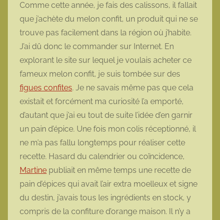
Comme cette année, je fais des calissons, il fallait
m
que j’achète du melon confit, un produit qui ne se
o
trouve pas facilement dans la région où j’habite.
t
J’ai dû donc le commander sur Internet. En
t
explorant le site sur lequel je voulais acheter ce
e
fameux melon confit, je suis tombée sur des
figues confites
. Je ne savais même pas que cela
existait et forcément ma curiosité l’a emporté,
d’autant que j’ai eu tout de suite l’idée d’en garnir
un pain d’épice. Une fois mon colis réceptionné, il
ne m’a pas fallu longtemps pour réaliser cette
recette. Hasard du calendrier ou coïncidence,
Martine
publiait en même temps une recette de
pain d’épices qui avait l’air extra moelleux et signe
du destin, j’avais tous les ingrédients en stock, y
compris de la confiture d’orange maison. Il n’y a