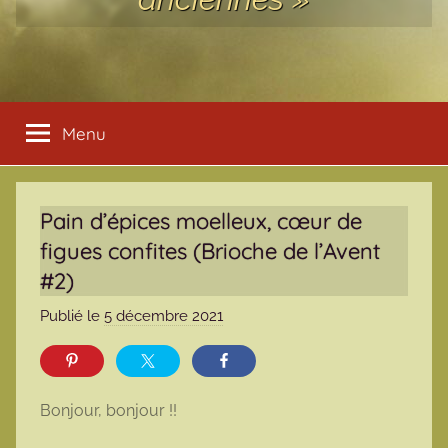
Menu
Pain d’épices moelleux, cœur de
figues confites (Brioche de l’Avent
#2)
Publié le
5 décembre 2021
p
a
r
m
Bonjour, bonjour !!
a
r