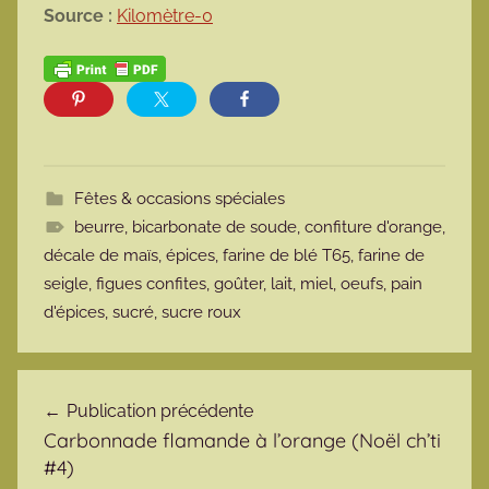
Source :
Kilomètre-0
Fêtes & occasions spéciales
beurre
,
bicarbonate de soude
,
confiture d'orange
,
décale de maïs
,
épices
,
farine de blé T65
,
farine de
seigle
,
figues confites
,
goûter
,
lait
,
miel
,
oeufs
,
pain
d'épices
,
sucré
,
sucre roux
Navigation de l’article
Publication précédente
Carbonnade flamande à l’orange (Noël ch’ti
#4)