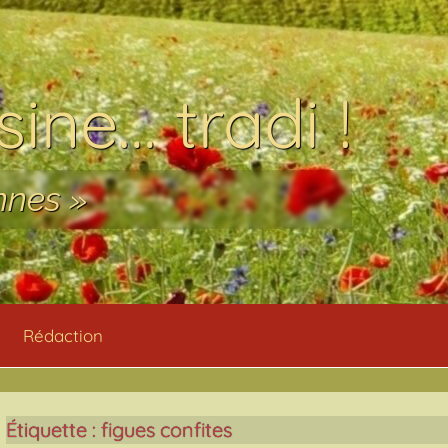
ine… tradi !
nnes »
Rédaction
Étiquette :
figues confites