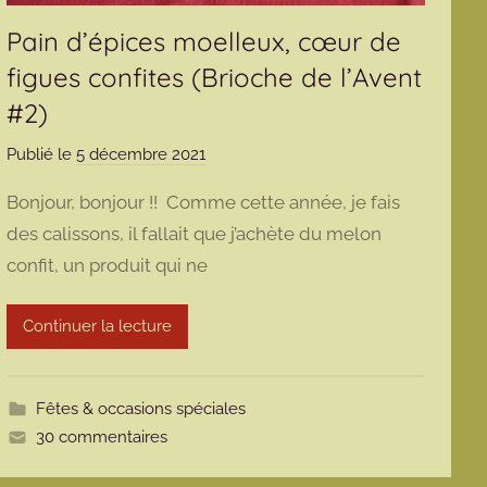
Pain d’épices moelleux, cœur de
figues confites (Brioche de l’Avent
#2)
Publié le
5 décembre 2021
p
a
Bonjour, bonjour !! Comme cette année, je fais
r
des calissons, il fallait que j’achète du melon
m
confit, un produit qui ne
a
r
m
Continuer la lecture
o
t
t
Fêtes & occasions spéciales
e
30 commentaires