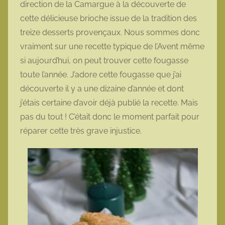
direction de la Camargue à la découverte de
o
cette délicieuse brioche issue de la tradition des
t
treize desserts provençaux. Nous sommes donc
t
vraiment sur une recette typique de l’Avent même
e
si aujourd’hui, on peut trouver cette fougasse
toute l’année. J’adore cette fougasse que j’ai
découverte il y a une dizaine d’année et dont
j’étais certaine d’avoir déjà publié la recette. Mais
pas du tout ! C’était donc le moment parfait pour
réparer cette très grave injustice.