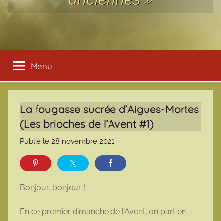
Menu
La fougasse sucrée d’Aigues-Mortes
(Les brioches de l’Avent #1)
Publié le
28 novembre 2021
p
a
r
m
Bonjour, bonjour !
a
r
En ce premier dimanche de l’Avent, on part en
m