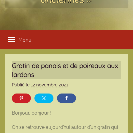
Menu
Gratin de panais et de poireaux aux
lardons
Publié le
12 novembre 2021
p
a
r
m
Bonjour, bonjour !!
a
r
On se retrouve aujourd’hui autour d’un gratin qui
m