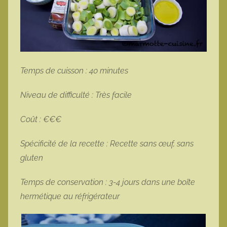
Temps de cuisson : 40 minutes
Niveau de difficulté : Très facile
Coût : €€€
Spécificité de la recette : Recette sans œuf, sans
gluten
Temps de conservation : 3-4 jours dans une boîte
hermétique au réfrigérateur