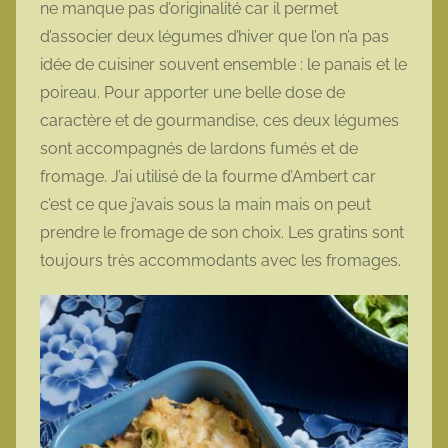
ne manque pas d’originalité car il permet
o
d’associer deux légumes d’hiver que l’on n’a pas
t
idée de cuisiner souvent ensemble : le panais et le
t
poireau. Pour apporter une belle dose de
e
caractère et de gourmandise, ces deux légumes
sont accompagnés de lardons fumés et de
fromage. J’ai utilisé de la fourme d’Ambert car
c’est ce que j’avais sous la main mais on peut
prendre le fromage de son choix. Les gratins sont
toujours très accommodants avec les fromages.