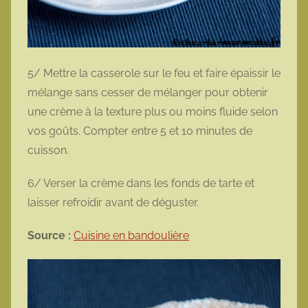
5/ Mettre la casserole sur le feu et faire épaissir le
mélange sans cesser de mélanger pour obtenir
une crème à la texture plus ou moins fluide selon
vos goûts. Compter entre 5 et 10 minutes de
cuisson.
6/ Verser la crème dans les fonds de tarte et
laisser refroidir avant de déguster.
Source :
Cuisine en bandoulière