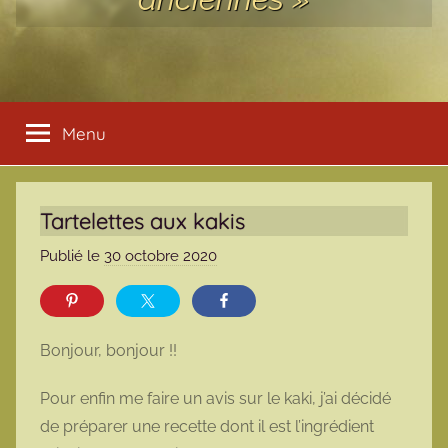
Menu
Tartelettes aux kakis
Publié le
30 octobre 2020
p
a
r
m
Bonjour, bonjour !!
a
r
Pour enfin me faire un avis sur le kaki, j’ai décidé
m
de préparer une recette dont il est l’ingrédient
o