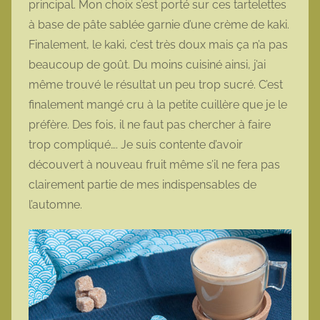
principal. Mon choix s’est porté sur ces tartelettes
t
à base de pâte sablée garnie d’une crème de kaki.
t
Finalement, le kaki, c’est très doux mais ça n’a pas
e
beaucoup de goût. Du moins cuisiné ainsi, j’ai
même trouvé le résultat un peu trop sucré. C’est
finalement mangé cru à la petite cuillère que je le
préfère. Des fois, il ne faut pas chercher à faire
trop compliqué…. Je suis contente d’avoir
découvert à nouveau fruit même s’il ne fera pas
clairement partie de mes indispensables de
l’automne.