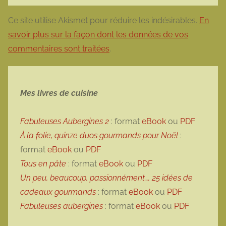
Ce site utilise Akismet pour réduire les indésirables.
En
savoir plus sur la façon dont les données de vos
commentaires sont traitées
.
Mes livres de cuisine
Fabuleuses Aubergines 2
: format
eBook
ou
PDF
À la folie, quinze duos gourmands pour Noël
:
format
eBook
ou
PDF
Tous en pâte
: format
eBook
ou
PDF
Un peu, beaucoup, passionnément…, 25 idées de
cadeaux gourmands
: format
eBook
ou
PDF
Fabuleuses aubergines
: format
eBook
ou
PDF