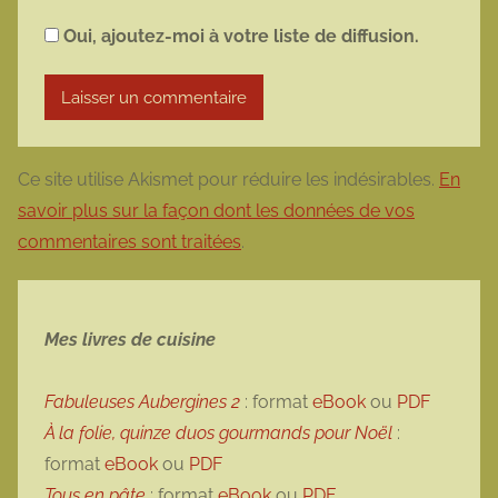
Oui, ajoutez-moi à votre liste de diffusion.
Ce site utilise Akismet pour réduire les indésirables.
En
savoir plus sur la façon dont les données de vos
commentaires sont traitées
.
Mes livres de cuisine
Fabuleuses Aubergines 2
: format
eBook
ou
PDF
À la folie, quinze duos gourmands pour Noël
:
format
eBook
ou
PDF
Tous en pâte
: format
eBook
ou
PDF