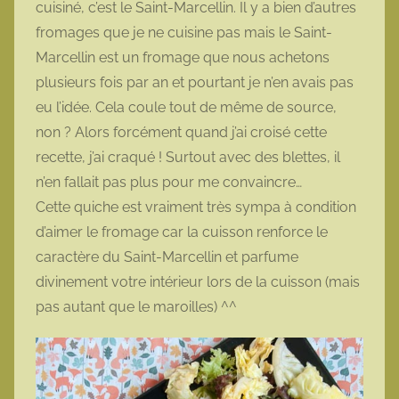
cuisiné, c’est le Saint-Marcellin. Il y a bien d’autres
o
fromages que je ne cuisine pas mais le Saint-
t
Marcellin est un fromage que nous achetons
t
plusieurs fois par an et pourtant je n’en avais pas
e
eu l’idée. Cela coule tout de même de source,
non ? Alors forcément quand j’ai croisé cette
recette, j’ai craqué ! Surtout avec des blettes, il
n’en fallait pas plus pour me convaincre…
Cette quiche est vraiment très sympa à condition
d’aimer le fromage car la cuisson renforce le
caractère du Saint-Marcellin et parfume
divinement votre intérieur lors de la cuisson (mais
pas autant que le maroilles) ^^