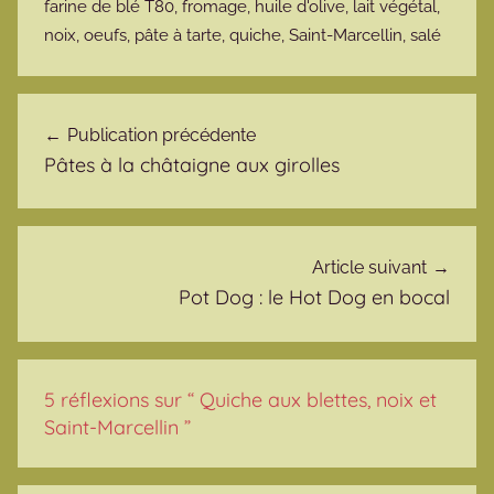
farine de blé T80
,
fromage
,
huile d'olive
,
lait végétal
,
noix
,
oeufs
,
pâte à tarte
,
quiche
,
Saint-Marcellin
,
salé
Navigation de l’article
Publication précédente
Pâtes à la châtaigne aux girolles
Article suivant
Pot Dog : le Hot Dog en bocal
5 réflexions sur “
Quiche aux blettes, noix et
Saint-Marcellin
”