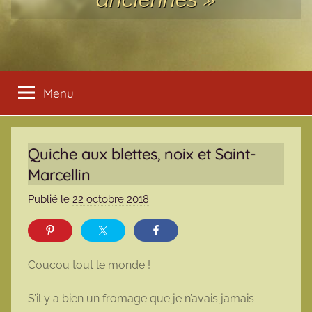
Menu
Quiche aux blettes, noix et Saint-
Marcellin
Publié le
22 octobre 2018
p
a
r
m
Coucou tout le monde !
a
r
S’il y a bien un fromage que je n’avais jamais
m