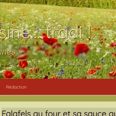
ine… tradi !
nnes »
Rédaction
Falafels au four et sa sauce