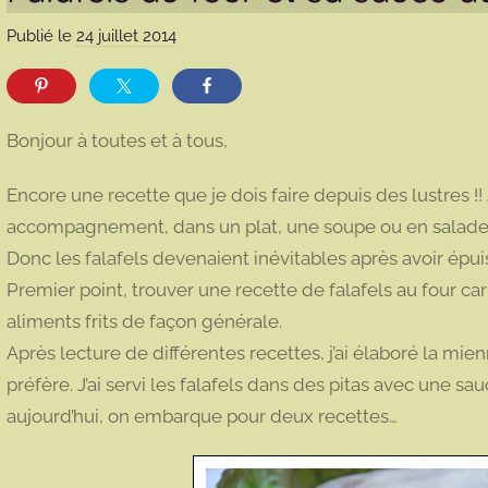
Publié le
24 juillet 2014
p
a
r
m
Bonjour à toutes et à tous,
a
r
Encore une recette que je dois faire depuis des lustres !!
m
accompagnement, dans un plat, une soupe ou en salad
o
Donc les falafels devenaient inévitables après avoir épuis
t
Premier point, trouver une recette de falafels au four car 
t
e
aliments frits de façon générale.
Après lecture de différentes recettes, j’ai élaboré la mie
préfère. J’ai servi les falafels dans des pitas avec une 
aujourd’hui, on embarque pour deux recettes…