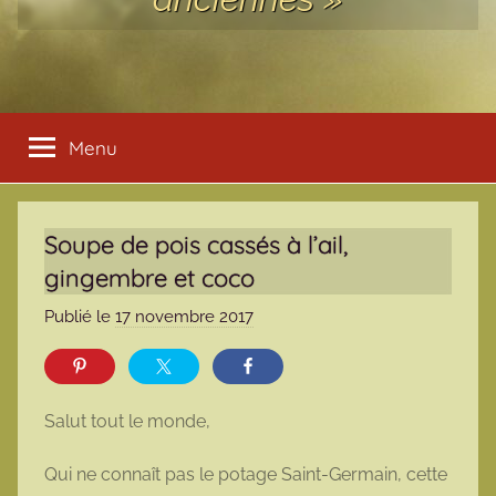
Menu
Soupe de pois cassés à l’ail,
gingembre et coco
Publié le
17 novembre 2017
p
a
r
m
Salut tout le monde,
a
r
Qui ne connaît pas le potage Saint-Germain, cette
m