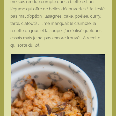
me suis rendue compte que la blette est un
t
légume qui offre de belles découvertes ! J’ai testé
t
pas mal d’option : lasagnes, cake, poêlée, curry,
e
tarte, clafoutis… Il me manquait le crumble, la
recette du jour, et la soupe : j’ai réalisé quelques
essais mais je n’ai pas encore trouvé LA recette
qui sorte du lot.