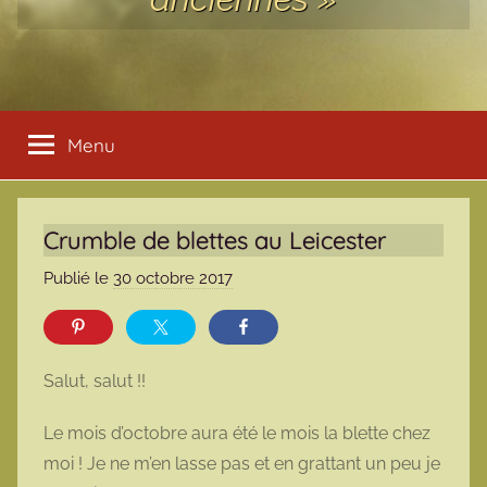
Menu
Crumble de blettes au Leicester
Publié le
30 octobre 2017
p
a
r
m
Salut, salut !!
a
r
Le mois d’octobre aura été le mois la blette chez
m
moi ! Je ne m’en lasse pas et en grattant un peu je
o