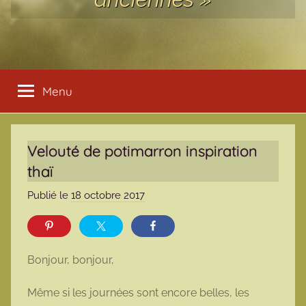
Menu
Velouté de potimarron inspiration
thaï
Publié le
18 octobre 2017
p
a
r
m
Bonjour, bonjour,
a
r
Même si les journées sont encore belles, les
m