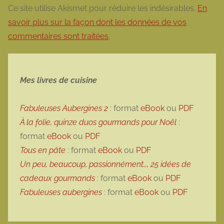
Ce site utilise Akismet pour réduire les indésirables.
En
savoir plus sur la façon dont les données de vos
commentaires sont traitées
.
Mes livres de cuisine
Fabuleuses Aubergines 2
: format
eBook
ou
PDF
À la folie, quinze duos gourmands pour Noël
:
format
eBook
ou
PDF
Tous en pâte
: format
eBook
ou
PDF
Un peu, beaucoup, passionnément…, 25 idées de
cadeaux gourmands
: format
eBook
ou
PDF
Fabuleuses aubergines
: format
eBook
ou
PDF