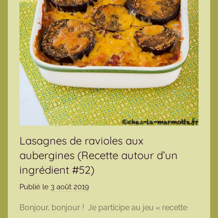
Lasagnes de ravioles aux
aubergines (Recette autour d’un
ingrédient #52)
Publié le
3 août 2019
p
a
Bonjour, bonjour ! Je participe au jeu « recette
r