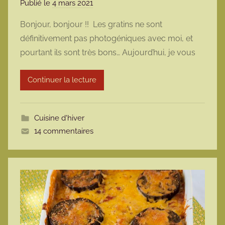
Publié le
4 mars 2021
p
a
Bonjour, bonjour !! Les gratins ne sont
r
définitivement pas photogéniques avec moi, et
m
pourtant ils sont très bons… Aujourd’hui, je vous
a
r
Continuer la lecture
m
o
t
Cuisine d'hiver
t
14 commentaires
e