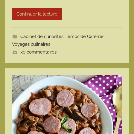
r
Continuer la lecture
m
o
t
Cabinet de curiosités
,
Temps de Carême
,
t
Voyages culinaires
e
30 commentaires