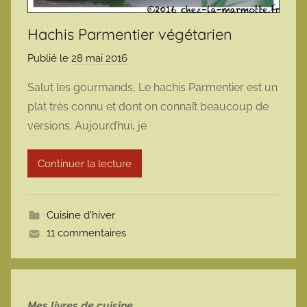
Hachis Parmentier végétarien
Publié le
28 mai 2016
p
a
Salut les gourmands, Le hachis Parmentier est un
r
plat très connu et dont on connaît beaucoup de
m
versions. Aujourd’hui, je
a
r
Continuer la lecture
m
o
t
Cuisine d'hiver
t
11 commentaires
e
Mes livres de cuisine