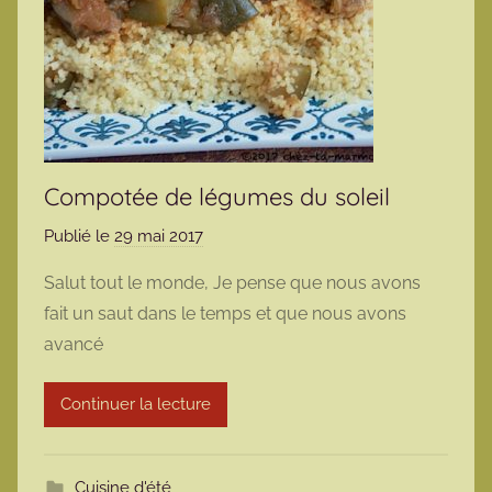
Compotée de légumes du soleil
Publié le
29 mai 2017
p
a
Salut tout le monde, Je pense que nous avons
r
fait un saut dans le temps et que nous avons
m
avancé
a
r
Continuer la lecture
m
o
t
Cuisine d'été