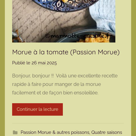
Morue à la tomate (Passion Morue)
Publié le
26 mai 2025
p
a
Bonjour, bonjour !! Voilà une excellente recette
r
rapide à faire pour manger de la morue
m
facilement et de façon bien ensoleillée.
a
r
Continuer la lecture
m
o
t
Passion Morue & autres poissons
,
Quatre saisons
t