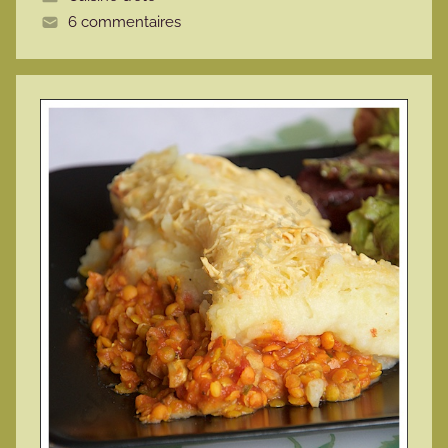
t
6 commentaires
e