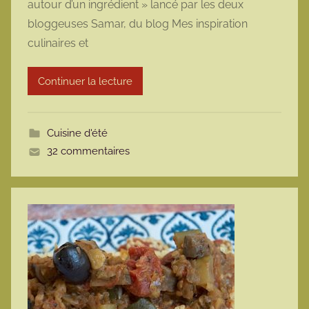
autour d’un ingrédient » lancé par les deux
m
bloggeuses Samar, du blog Mes inspiration
a
culinaires et
r
m
Continuer la lecture
o
t
t
Cuisine d'été
e
32 commentaires