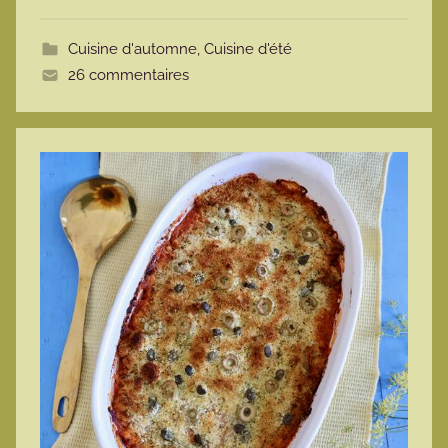
o
t
Cuisine d'automne
,
Cuisine d'été
t
26 commentaires
e