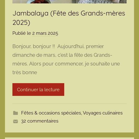
Jambalaya (Fête des Grands-mères
2025)
Publié le
2 mars 2025
p
a
Bonjour, bonjour !! Aujourd’hui, premier
r
dimanche de mars, c’est la fête des Grands-
m
mères. Alors pour commencer, je souhaite une
a
très bonne
r
m
Continuer la lecture
o
t
t
Fêtes & occasions spéciales
,
Voyages culinaires
e
32 commentaires