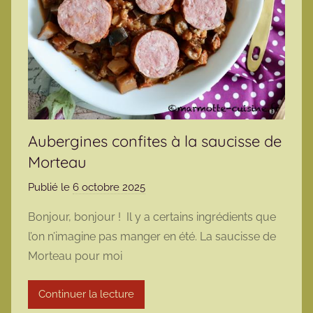
Aubergines confites à la saucisse de
Morteau
Publié le
6 octobre 2025
p
a
Bonjour, bonjour ! Il y a certains ingrédients que
r
l’on n’imagine pas manger en été. La saucisse de
m
Morteau pour moi
a
r
Continuer la lecture
m