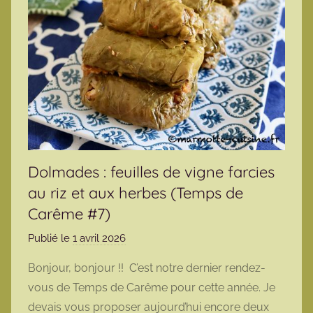
Dolmades : feuilles de vigne farcies
au riz et aux herbes (Temps de
Carême #7)
Publié le
1 avril 2026
p
a
Bonjour, bonjour !! C’est notre dernier rendez-
r
vous de Temps de Carême pour cette année. Je
m
devais vous proposer aujourd’hui encore deux
a