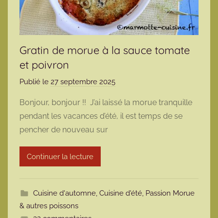
Gratin de morue à la sauce tomate
et poivron
Publié le
27 septembre 2025
p
a
Bonjour, bonjour !! J’ai laissé la morue tranquille
r
pendant les vacances d’été, il est temps de se
m
pencher de nouveau sur
a
r
Continuer la lecture
m
o
t
Cuisine d'automne
,
Cuisine d'été
,
Passion Morue
t
& autres poissons
e