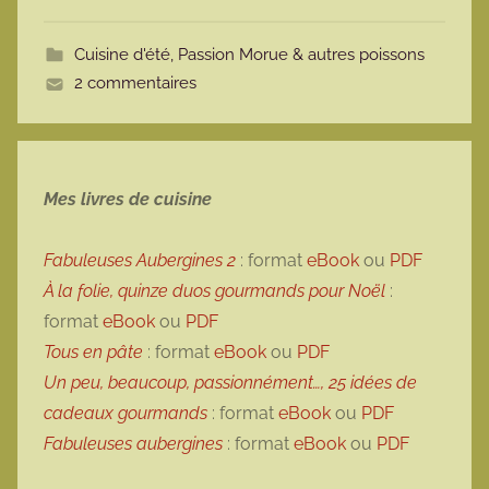
o
t
Cuisine d'été
,
Passion Morue & autres poissons
t
2 commentaires
e
Mes livres de cuisine
Fabuleuses Aubergines 2
: format
eBook
ou
PDF
À la folie, quinze duos gourmands pour Noël
:
format
eBook
ou
PDF
Tous en pâte
: format
eBook
ou
PDF
Un peu, beaucoup, passionnément…, 25 idées de
cadeaux gourmands
: format
eBook
ou
PDF
Fabuleuses aubergines
: format
eBook
ou
PDF