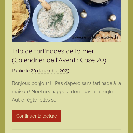
Trio de tartinades de la mer
(Calendrier de l’Avent : Case 20)
Publié le
20 décembre 2023
p
a
Bonjour, bonjour !! Pas d’apéro sans tartinade à la
r
maison ! Noël n’échappera donc pas à la règle.
m
Autre règle : elles se
a
r
Continuer la lecture
m
o
t