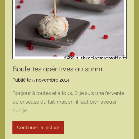
Boulettes apéritives au surimi
Publié le
5 novembre 2014
p
a
Bonjour à toutes et à tous, Si je suis une fervente
r
défenseuse du fait-maison, il faut bien avouer
m
que je
a
r
Continuer la lecture
m
o