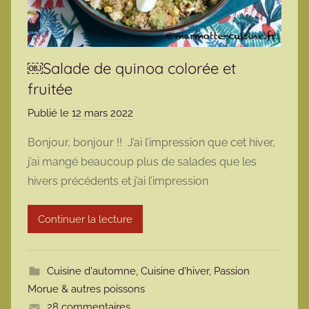
￼Salade de quinoa colorée et
fruitée
Publié le
12 mars 2022
p
a
Bonjour, bonjour !! J’ai l’impression que cet hiver,
r
j’ai mangé beaucoup plus de salades que les
m
hivers précédents et j’ai l’impression
a
r
Continuer la lecture
m
o
t
Cuisine d'automne
,
Cuisine d'hiver
,
Passion
t
Morue & autres poissons
e
28 commentaires