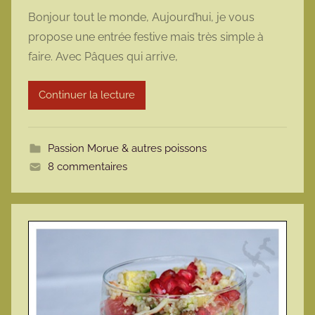
a
Bonjour tout le monde, Aujourd’hui, je vous
r
propose une entrée festive mais très simple à
m
faire. Avec Pâques qui arrive,
a
r
Continuer la lecture
m
o
t
Passion Morue & autres poissons
t
8 commentaires
e