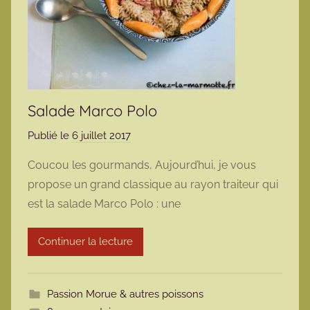
Salade Marco Polo
Publié le
6 juillet 2017
p
a
Coucou les gourmands, Aujourd’hui, je vous
r
propose un grand classique au rayon traiteur qui
m
est la salade Marco Polo : une
a
r
Continuer la lecture
m
o
t
Passion Morue & autres poissons
t