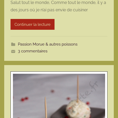
Salut tout le monde, Comme tout le monde, il y a
r
des jours où je n’ai pas envie de cuisiner
m
a
Continuer la lecture
r
m
o
Passion Morue & autres poissons
t
3 commentaires
t
e