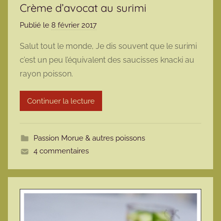
Crème d’avocat au surimi
Publié le
8 février 2017
p
a
Salut tout le monde, Je dis souvent que le surimi
r
c’est un peu l’équivalent des saucisses knacki au
m
rayon poisson.
a
r
Continuer la lecture
m
o
t
Passion Morue & autres poissons
t
4 commentaires
e