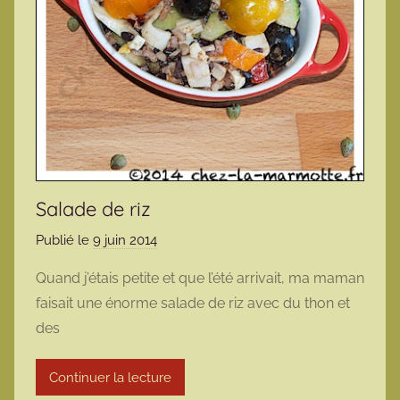
Salade de riz
Publié le
9 juin 2014
p
a
Quand j’étais petite et que l’été arrivait, ma maman
r
faisait une énorme salade de riz avec du thon et
m
des
a
r
Continuer la lecture
m