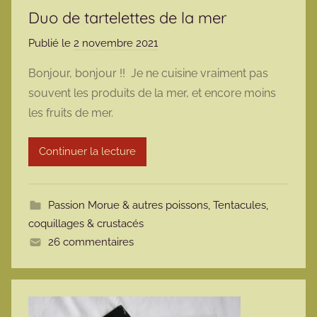
Duo de tartelettes de la mer
Publié le
2 novembre 2021
p
a
Bonjour, bonjour !! Je ne cuisine vraiment pas
r
souvent les produits de la mer, et encore moins
m
les fruits de mer.
a
r
Continuer la lecture
m
o
t
Passion Morue & autres poissons
,
Tentacules,
t
coquillages & crustacés
e
26 commentaires