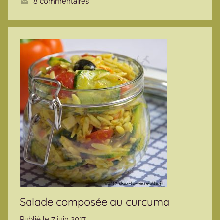
8 commentaires
e
Salade composée au curcuma
Publié le
7 juin 2017
p