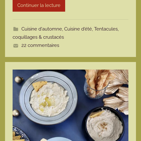
Continuer la lecture
m
o
t
Cuisine d'automne
,
Cuisine d'été
,
Tentacules,
t
coquillages & crustacés
e
22 commentaires