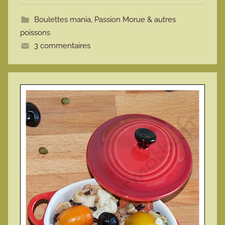
t
Boulettes mania
,
Passion Morue & autres
t
poissons
e
3 commentaires