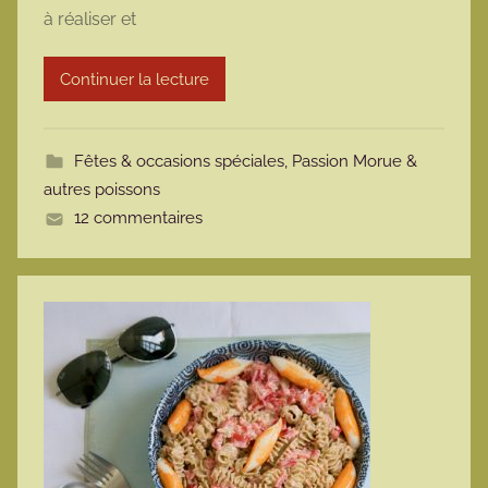
à réaliser et
a
r
Continuer la lecture
m
o
t
Fêtes & occasions spéciales
,
Passion Morue &
t
autres poissons
e
12 commentaires