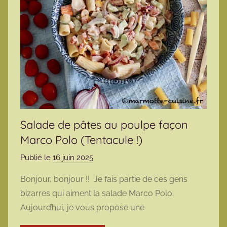
Salade de pâtes au poulpe façon
Marco Polo (Tentacule !)
Publié le
16 juin 2025
p
a
Bonjour, bonjour !! Je fais partie de ces gens
r
bizarres qui aiment la salade Marco Polo.
m
Aujourd’hui, je vous propose une
a
r