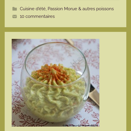
t
Cuisine d'été
,
Passion Morue & autres poissons
t
10 commentaires
e