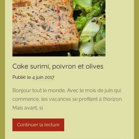
Cake surimi, poivron et olives
Publié le
4 juin 2017
p
a
Bonjour tout le monde, Avec le mois de juin qui
r
commence, les vacances se profilent à l’horizon.
m
Mais avant, si
a
r
Continuer la lecture
m
o