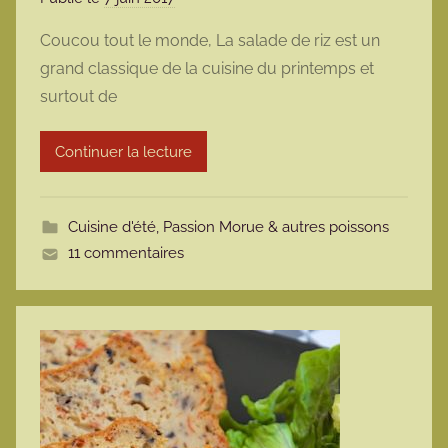
a
Coucou tout le monde, La salade de riz est un
r
grand classique de la cuisine du printemps et
m
surtout de
a
r
Continuer la lecture
m
o
t
Cuisine d'été
,
Passion Morue & autres poissons
t
11 commentaires
e