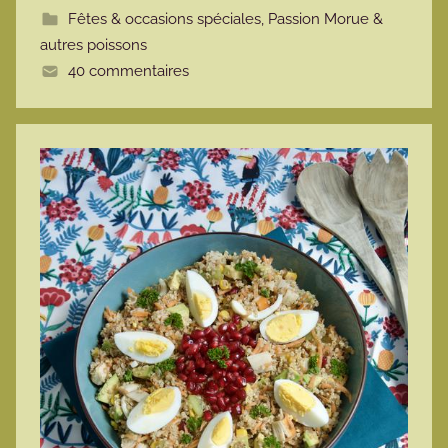
Fêtes & occasions spéciales
,
Passion Morue &
t
autres poissons
e
40 commentaires