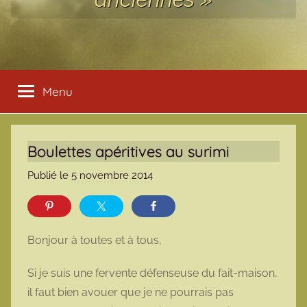
Menu
Boulettes apéritives au surimi
Publié le
5 novembre 2014
p
a
r
m
Bonjour à toutes et à tous,
a
r
Si je suis une fervente défenseuse du fait-maison,
m
il faut bien avouer que je ne pourrais pas
o