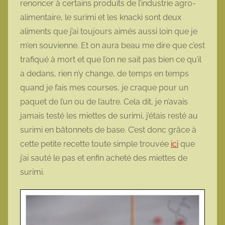
renoncer à certains produits de l’industrie agro-
t
alimentaire, le surimi et les knacki sont deux
t
aliments que j’ai toujours aimés aussi loin que je
e
m’en souvienne. Et on aura beau me dire que c’est
trafiqué à mort et que l’on ne sait pas bien ce qu’il
a dedans, rien n’y change, de temps en temps
quand je fais mes courses, je craque pour un
paquet de l’un ou de l’autre. Cela dit, je n’avais
jamais testé les miettes de surimi, j’étais resté au
surimi en bâtonnets de base. C’est donc grâce à
cette petite recette toute simple trouvée
ici
que
j’ai sauté le pas et enfin acheté des miettes de
surimi.