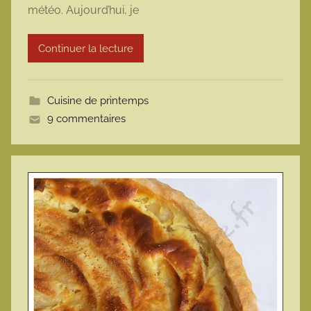
météo. Aujourd’hui, je
a
r
Continuer la lecture
m
o
t
Cuisine de printemps
t
9 commentaires
e