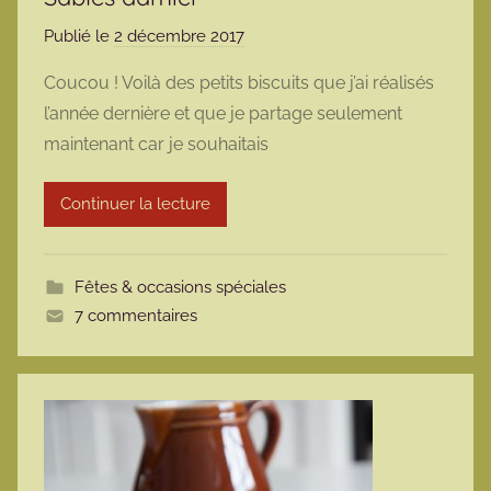
Publié le
2 décembre 2017
p
a
Coucou ! Voilà des petits biscuits que j’ai réalisés
r
l’année dernière et que je partage seulement
m
maintenant car je souhaitais
a
r
Continuer la lecture
m
o
t
Fêtes & occasions spéciales
t
7 commentaires
e