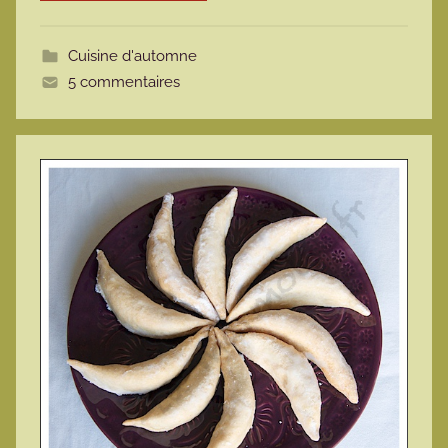
o
t
Cuisine d'automne
t
5 commentaires
e