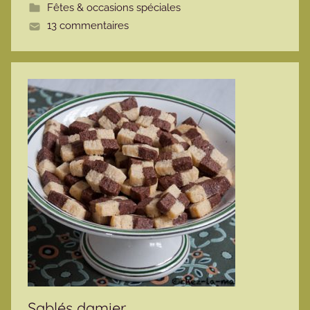
Fêtes & occasions spéciales
t
13 commentaires
e
Sablés damier