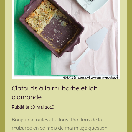
Clafoutis à la rhubarbe et lait
d’amande
Publié le
18 mai 2016
p
a
Bonjour à toutes et à tous, Profitons de la
r
rhubarbe en ce mois de mai mitigé question
m