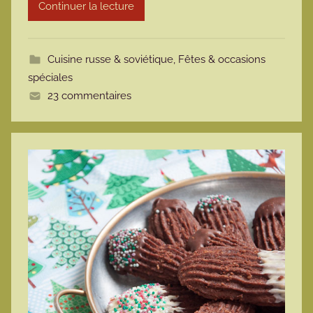
Continuer la lecture
m
o
t
Cuisine russe & soviétique
,
Fêtes & occasions
t
spéciales
e
23 commentaires