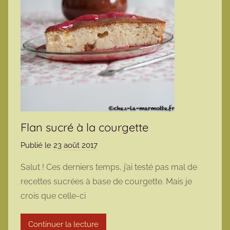
Flan sucré à la courgette
Publié le
23 août 2017
p
a
Salut ! Ces derniers temps, j’ai testé pas mal de
r
recettes sucrées à base de courgette. Mais je
m
crois que celle-ci
a
r
Continuer la lecture
m