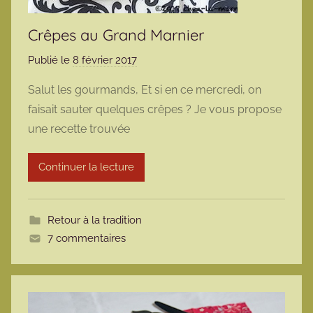
Crêpes au Grand Marnier
Publié le
8 février 2017
p
a
Salut les gourmands, Et si en ce mercredi, on
r
faisait sauter quelques crêpes ? Je vous propose
m
une recette trouvée
a
r
Continuer la lecture
m
o
t
Retour à la tradition
t
7 commentaires
e