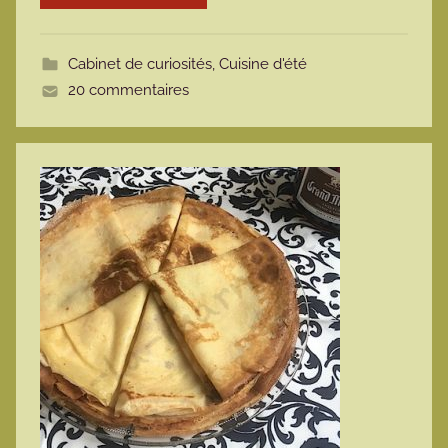
o
t
Cabinet de curiosités
,
Cuisine d'été
t
20 commentaires
e