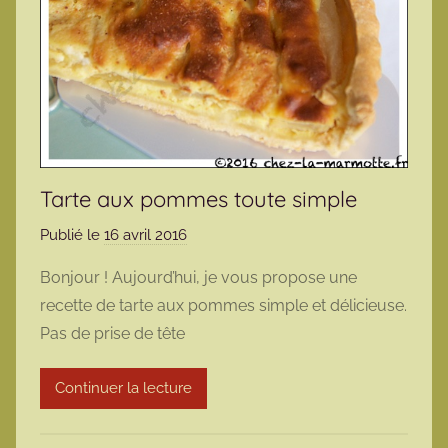
Tarte aux pommes toute simple
Publié le
16 avril 2016
p
a
Bonjour ! Aujourd’hui, je vous propose une
r
recette de tarte aux pommes simple et délicieuse.
m
Pas de prise de tête
a
r
Continuer la lecture
m
o
t