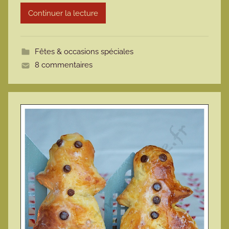
r
Continuer la lecture
m
o
t
Fêtes & occasions spéciales
t
8 commentaires
e