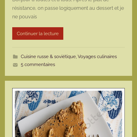
r
résistance, on passe logiquement au dessert et je
m
ne pouvais
a
r
Continuer la lecture
m
o
t
Cuisine russe & soviétique
,
Voyages culinaires
t
5 commentaires
e