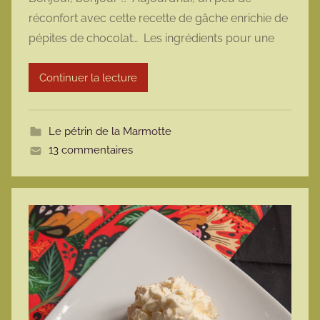
r
réconfort avec cette recette de gâche enrichie de
m
pépites de chocolat… Les ingrédients pour une
a
r
Continuer la lecture
m
o
t
Le pétrin de la Marmotte
t
13 commentaires
e