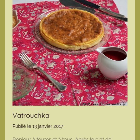
Vatrouchka
Publié le
13 janvier 2017
p
a
Bonjour à toutes et à tous, Après le plat de