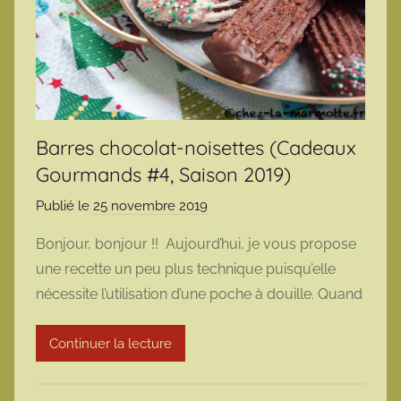
Barres chocolat-noisettes (Cadeaux
Gourmands #4, Saison 2019)
Publié le
25 novembre 2019
p
a
Bonjour, bonjour !! Aujourd’hui, je vous propose
r
une recette un peu plus technique puisqu’elle
m
nécessite l’utilisation d’une poche à douille. Quand
a
r
Continuer la lecture
m
o
t