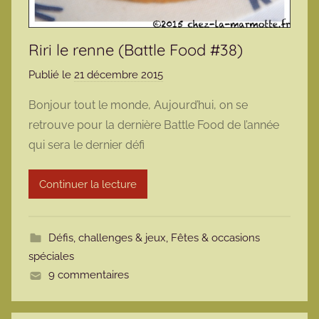
Riri le renne (Battle Food #38)
Publié le
21 décembre 2015
p
a
Bonjour tout le monde, Aujourd’hui, on se
r
retrouve pour la dernière Battle Food de l’année
m
qui sera le dernier défi
a
r
Continuer la lecture
m
o
t
Défis, challenges & jeux
,
Fêtes & occasions
t
spéciales
e
9 commentaires