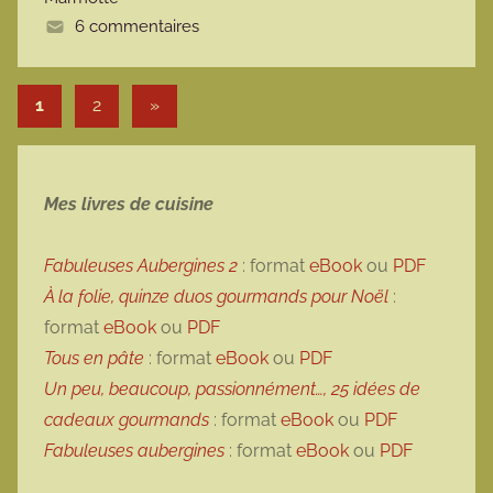
e
6 commentaires
Pagination des publications
Articles suivants
1
2
»
Mes livres de cuisine
Fabuleuses Aubergines 2
: format
eBook
ou
PDF
À la folie, quinze duos gourmands pour Noël
:
format
eBook
ou
PDF
Tous en pâte
: format
eBook
ou
PDF
Un peu, beaucoup, passionnément…, 25 idées de
cadeaux gourmands
: format
eBook
ou
PDF
Fabuleuses aubergines
: format
eBook
ou
PDF