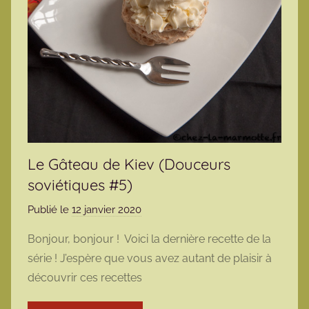
Le Gâteau de Kiev (Douceurs
soviétiques #5)
Publié le
12 janvier 2020
p
a
Bonjour, bonjour ! Voici la dernière recette de la
r
série ! J’espère que vous avez autant de plaisir à
m
découvrir ces recettes
a
r