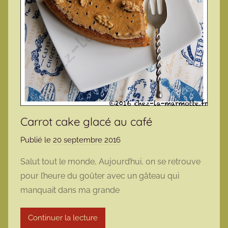
Carrot cake glacé au café
Publié le
20 septembre 2016
p
a
Salut tout le monde, Aujourd’hui, on se retrouve
r
pour l’heure du goûter avec un gâteau qui
m
manquait dans ma grande
a
r
Continuer la lecture
m