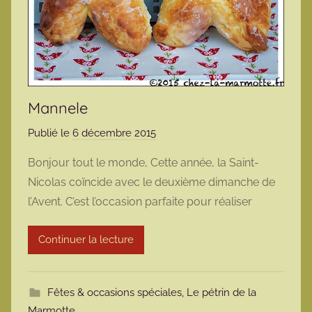
Mannele
Publié le
6 décembre 2015
p
a
Bonjour tout le monde, Cette année, la Saint-
r
Nicolas coïncide avec le deuxième dimanche de
m
l’Avent. C’est l’occasion parfaite pour réaliser
a
r
Continuer la lecture
m
o
t
Fêtes & occasions spéciales
,
Le pétrin de la
t
Marmotte