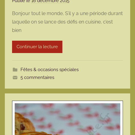
Publié le
16 décembre 2015
p
a
Bonjour tout le monde, S’il y a une période durant
r
laquelle on se lance des défis en cuisine, c’est
m
bien
a
r
Continuer la lecture
m
o
t
Fêtes & occasions spéciales
t
5 commentaires
e