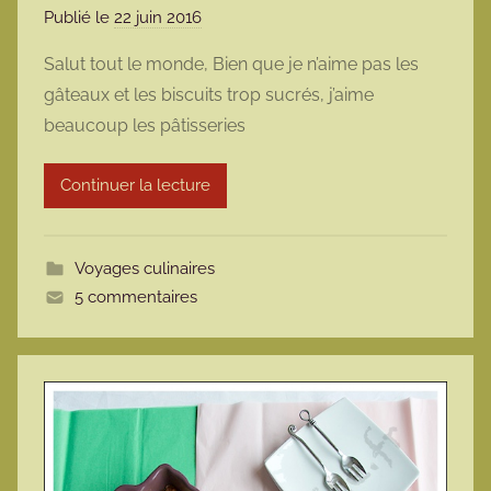
Publié le
22 juin 2016
p
a
Salut tout le monde, Bien que je n’aime pas les
r
gâteaux et les biscuits trop sucrés, j’aime
m
beaucoup les pâtisseries
a
r
Continuer la lecture
m
o
t
Voyages culinaires
t
5 commentaires
e