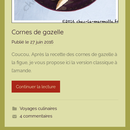
Cornes de gazelle
Publié le
27 juin 2016
p
a
Coucou, Après la recette des cornes de gazelle à
r
la figue, je vous propose ici la version classique à
m
l’amande.
a
r
Continuer la lecture
m
o
t
Voyages culinaires
t
4 commentaires
e