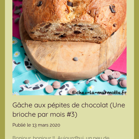
Gâche aux pépites de chocolat (Une
brioche par mois #3)
Publié le
13 mars 2020
p
a
Bonjour, bonjour !! Aujourd’hui, un peu de