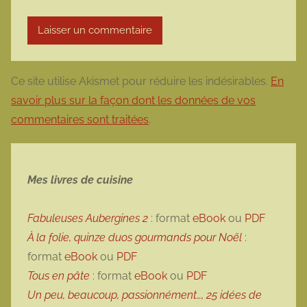
Ce site utilise Akismet pour réduire les indésirables.
En
savoir plus sur la façon dont les données de vos
commentaires sont traitées
.
Mes livres de cuisine
Fabuleuses Aubergines 2
: format
eBook
ou
PDF
À la folie, quinze duos gourmands pour Noël
:
format
eBook
ou
PDF
Tous en pâte
: format
eBook
ou
PDF
Un peu, beaucoup, passionnément…, 25 idées de