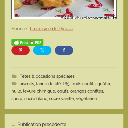
Source :
La cuisine de Djouza
Fêtes & occasions spéciales
biscuits
,
farine de blé T65
,
fruits confits
,
goûter
,
huile
,
levure chimique
,
oeufs
,
oranges confites
,
sucré
,
sucre blanc
,
sucre vanillé
,
végétarien
Navigation de l’article
Publication précédente