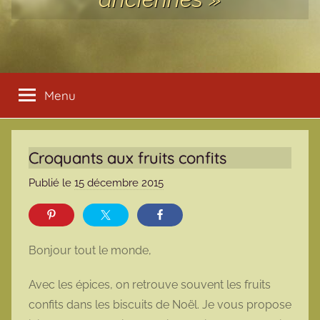
Menu
Croquants aux fruits confits
Publié le
15 décembre 2015
p
a
r
m
Bonjour tout le monde,
a
r
Avec les épices, on retrouve souvent les fruits
m
confits dans les biscuits de Noël. Je vous propose
o