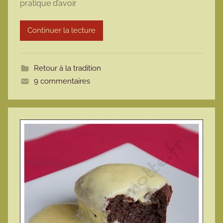
pratique d’avoir
a
r
Continuer la lecture
m
o
t
Retour à la tradition
t
9 commentaires
e