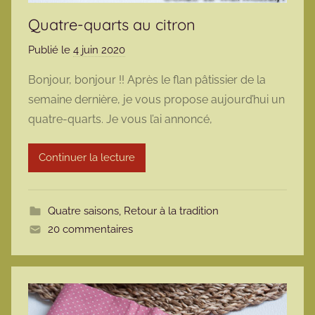
Quatre-quarts au citron
Publié le
4 juin 2020
p
a
Bonjour, bonjour !! Après le flan pâtissier de la
r
semaine dernière, je vous propose aujourd’hui un
m
quatre-quarts. Je vous l’ai annoncé,
a
r
Continuer la lecture
m
o
t
Quatre saisons
,
Retour à la tradition
t
20 commentaires
e