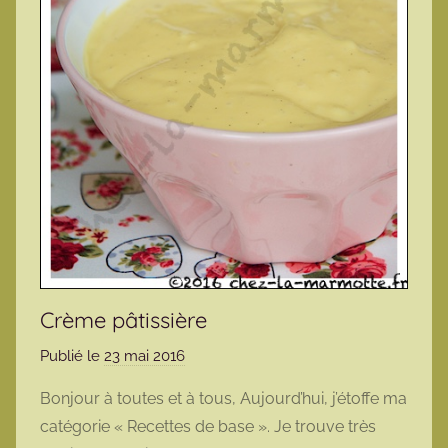
Crème pâtissière
Publié le
23 mai 2016
p
a
Bonjour à toutes et à tous, Aujourd’hui, j’étoffe ma
r
catégorie « Recettes de base ». Je trouve très
m