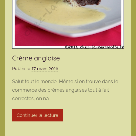
Crème anglaise
Publié le
17 mars 2016
p
a
Salut tout le monde, Même si on trouve dans le
r
commerce des crèmes anglaises tout à fait
m
correctes, on n’a
a
r
Continuer la lecture
m
o
t