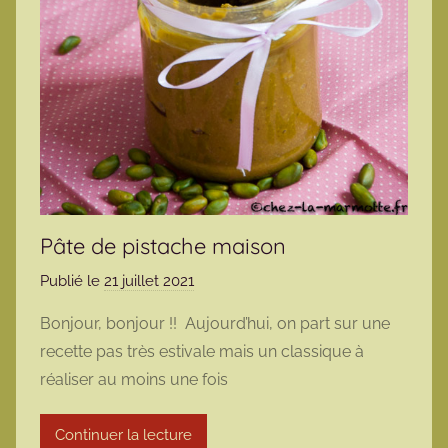
Pâte de pistache maison
Publié le
21 juillet 2021
p
a
Bonjour, bonjour !! Aujourd’hui, on part sur une
r
recette pas très estivale mais un classique à
m
réaliser au moins une fois
a
r
Continuer la lecture
m