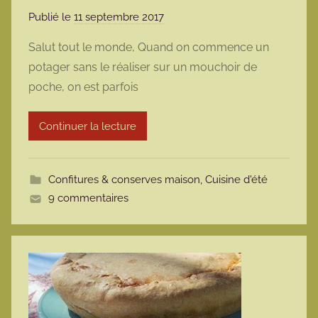
Publié le
11 septembre 2017
p
a
Salut tout le monde, Quand on commence un
r
potager sans le réaliser sur un mouchoir de
m
poche, on est parfois
a
r
Continuer la lecture
m
o
t
Confitures & conserves maison
,
Cuisine d'été
t
9 commentaires
e