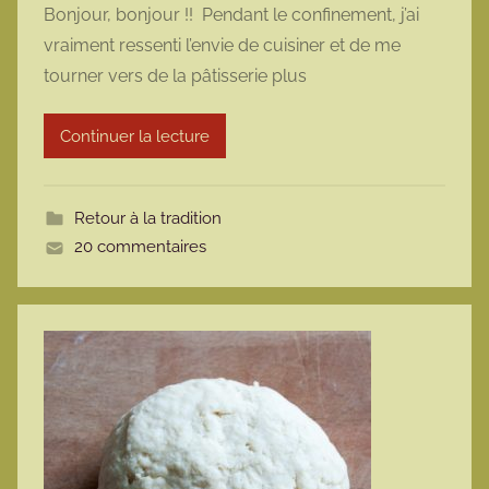
Bonjour, bonjour !! Pendant le confinement, j’ai
r
vraiment ressenti l’envie de cuisiner et de me
m
tourner vers de la pâtisserie plus
a
r
Continuer la lecture
m
o
t
Retour à la tradition
t
20 commentaires
e