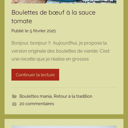
Boulettes de bœuf à la sauce
tomate
Publié le
5 février 2021
p
a
Bonjour, bonjour !! Aujourd’hui, je propose la
r
version originale des boulettes de viande. C’est
m
une recette que je réalise en grosses
a
r
Continuer la lecture
m
o
t
Boulettes mania
,
Retour à la tradition
t
20 commentaires
e