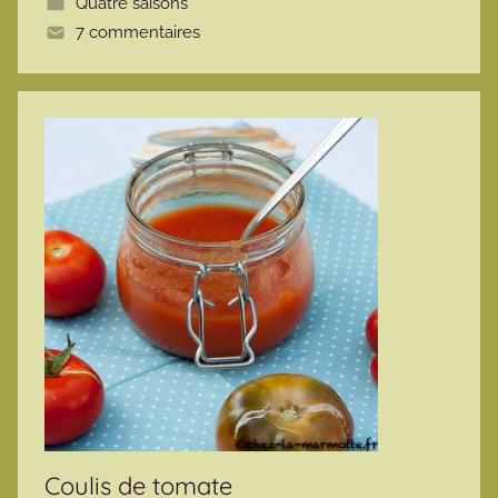
Quatre saisons
t
7 commentaires
e
Coulis de tomate