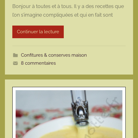
a
Bonjour à toutes et à tous, Il y a des recettes que
r
l’on s’imagine compliquées et qui en fait sont
m
a
Continuer la lecture
r
m
o
Confitures & conserves maison
t
8 commentaires
t
e