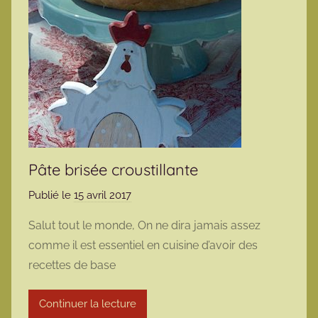
Pâte brisée croustillante
Publié le
15 avril 2017
p
a
Salut tout le monde, On ne dira jamais assez
r
comme il est essentiel en cuisine d’avoir des
m
recettes de base
a
r
Continuer la lecture
m