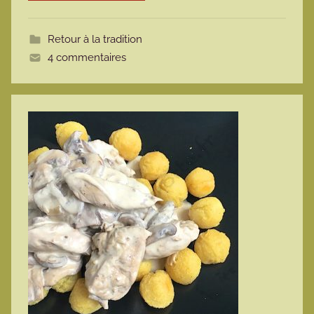
o
t
Retour à la tradition
t
4 commentaires
e