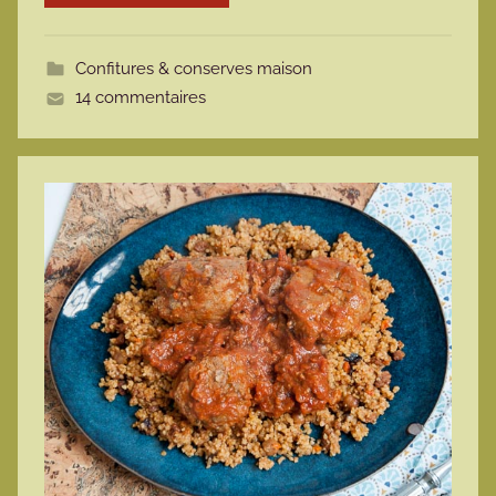
o
t
Confitures & conserves maison
t
14 commentaires
e