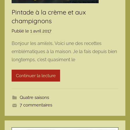
Pintade à la crème et aux
champignons
Publié le
1 avril 2017
p
a
Bonjour les ami(e)s, Voici une des recettes
r
emblématiques à la maison. Je la fais depuis bien
m
longtemps, c’est quasiment le
a
r
Continuer la lecture
m
o
t
Quatre saisons
t
7 commentaires
e