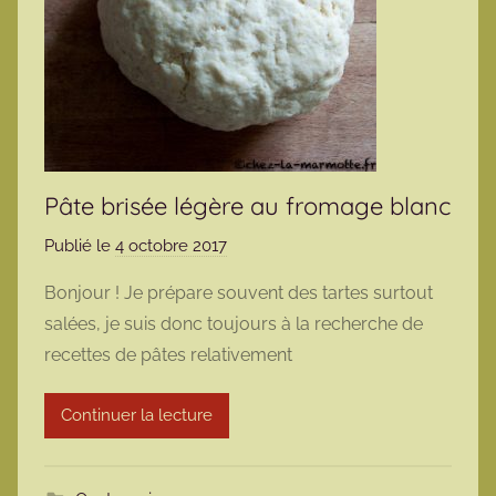
Pâte brisée légère au fromage blanc
Publié le
4 octobre 2017
p
a
Bonjour ! Je prépare souvent des tartes surtout
r
salées, je suis donc toujours à la recherche de
m
recettes de pâtes relativement
a
r
Continuer la lecture
m
o
t