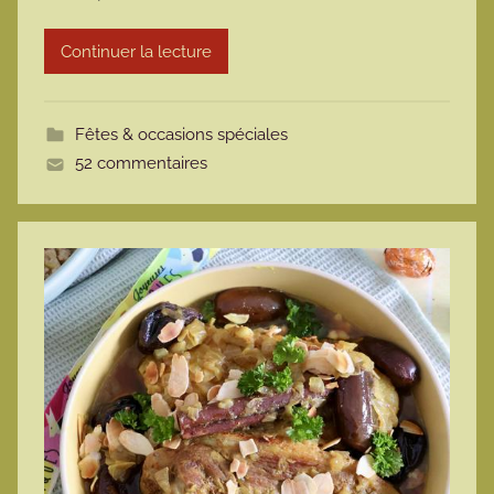
r
Continuer la lecture
m
o
t
Fêtes & occasions spéciales
t
52 commentaires
e