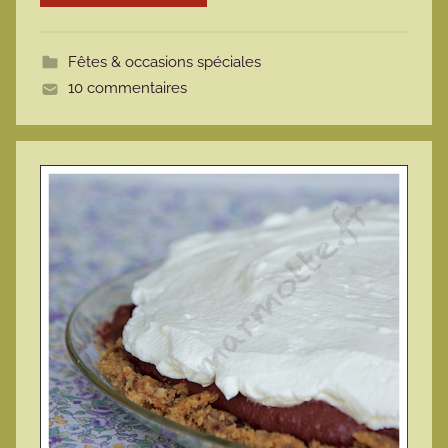
o
t
Fêtes & occasions spéciales
t
10 commentaires
e