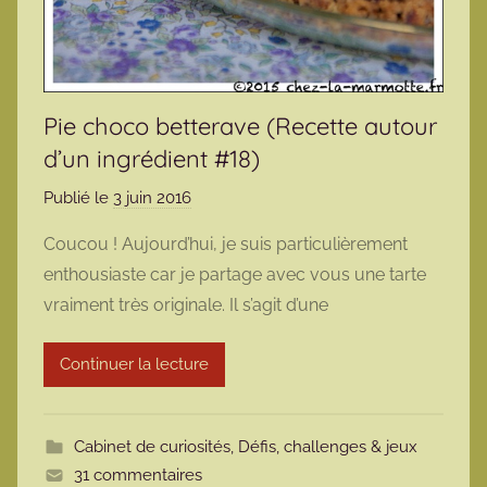
Pie choco betterave (Recette autour
d’un ingrédient #18)
Publié le
3 juin 2016
p
a
Coucou ! Aujourd’hui, je suis particulièrement
r
enthousiaste car je partage avec vous une tarte
m
vraiment très originale. Il s’agit d’une
a
r
Continuer la lecture
m
o
t
Cabinet de curiosités
,
Défis, challenges & jeux
t
31 commentaires
e