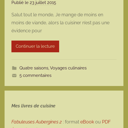
Publié le
23 juillet 2015
p
a
Salut tout le monde, Je mange de moins en
r
moins de viande, alors la cuisiner n’est pas une
m
évidence pour
a
r
Continuer la lecture
m
o
t
Quatre saisons
,
Voyages culinaires
t
5 commentaires
e
Mes livres de cuisine
Fabuleuses Aubergines 2
: format
eBook
ou
PDF