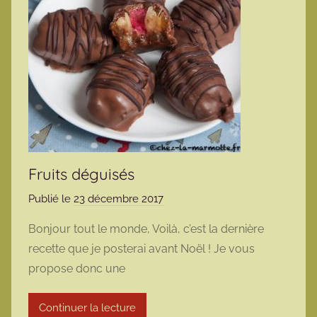
Fruits déguisés
Publié le
23 décembre 2017
p
a
Bonjour tout le monde, Voilà, c’est la dernière
r
recette que je posterai avant Noël ! Je vous
m
propose donc une
a
r
Continuer la lecture
m