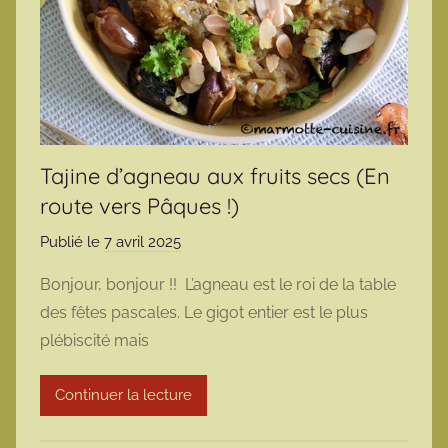
Tajine d’agneau aux fruits secs (En
route vers Pâques !)
Publié le
7 avril 2025
p
a
Bonjour, bonjour !! L’agneau est le roi de la table
r
des fêtes pascales. Le gigot entier est le plus
m
plébiscité mais
a
r
Continuer la lecture
m
o