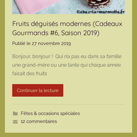
Fruits déguisés modernes (Cadeaux
Gourmands #6, Saison 2019)
Publié le
27 novembre 2019
p
a
Bonjour, bonjour ! Qui n’a pas eu dans sa famille
r
une grand-mère ou une tante qui chaque année
m
faisait des fruits
a
r
Continuer la lecture
m
o
t
Fêtes & occasions spéciales
t
12 commentaires
e