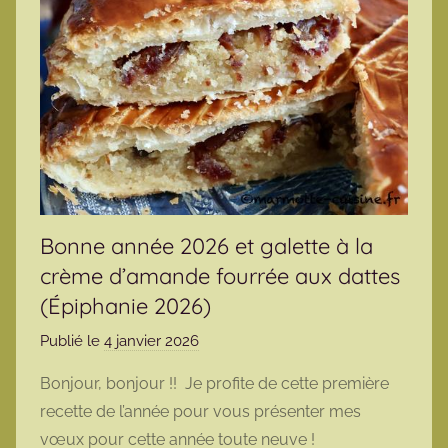
Bonne année 2026 et galette à la
crème d’amande fourrée aux dattes
(Épiphanie 2026)
Publié le
4 janvier 2026
p
a
Bonjour, bonjour !! Je profite de cette première
r
recette de l’année pour vous présenter mes
m
vœux pour cette année toute neuve !
a