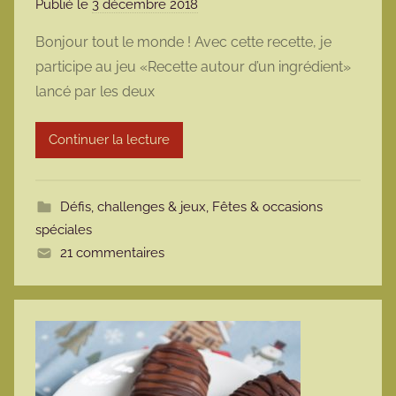
Publié le
3 décembre 2018
p
a
Bonjour tout le monde ! Avec cette recette, je
r
participe au jeu «Recette autour d’un ingrédient»
m
lancé par les deux
a
r
Continuer la lecture
m
o
t
Défis, challenges & jeux
,
Fêtes & occasions
t
spéciales
e
21 commentaires