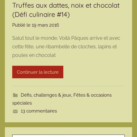
Truffes aux dattes, noix et chocolat
(Défi culinaire #14)
Publié le
19 mars 2016
p
a
Salut tout le monde, Voilà Pâques arrive et avec
r
cette fête, une ribambelle de cloches, lapins et
m
poules en chocolat
a
r
Continuer la lecture
m
o
t
Défis, challenges & jeux
,
Fêtes & occasions
t
spéciales
e
13 commentaires