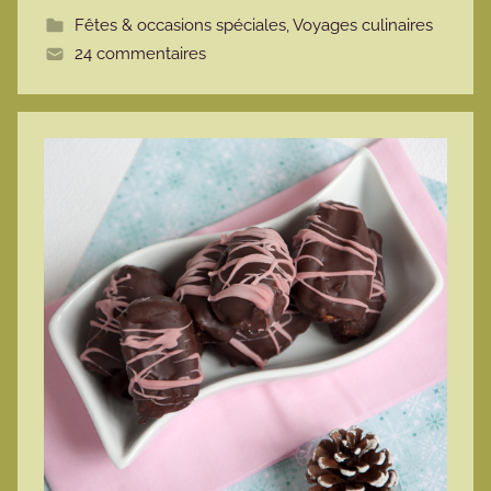
t
Fêtes & occasions spéciales
,
Voyages culinaires
t
24 commentaires
e