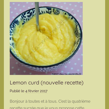
Lemon curd (nouvelle recette)
Publié le
4 février 2017
p
a
Bonjour à toutes et à tous, C’est la quatrième
r
recette sucrée que je vous propose cette