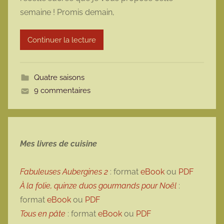
m
semaine ! Promis demain,
a
r
Continuer la lecture
m
o
t
Quatre saisons
t
9 commentaires
e
Mes livres de cuisine
Fabuleuses Aubergines 2
: format
eBook
ou
PDF
À la folie, quinze duos gourmands pour Noël
:
format
eBook
ou
PDF
Tous en pâte
: format
eBook
ou
PDF