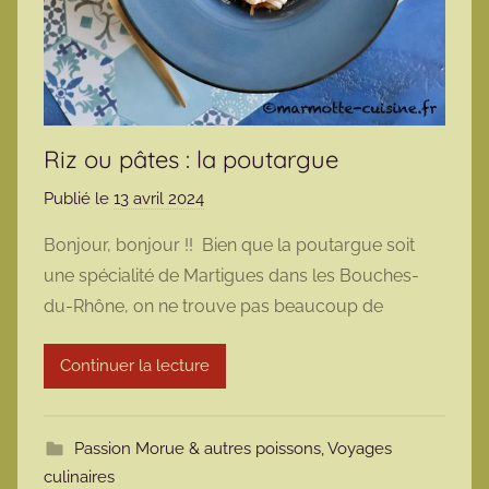
Riz ou pâtes : la poutargue
Publié le
13 avril 2024
p
a
Bonjour, bonjour !! Bien que la poutargue soit
r
une spécialité de Martigues dans les Bouches-
m
du-Rhône, on ne trouve pas beaucoup de
a
r
Continuer la lecture
m
o
t
Passion Morue & autres poissons
,
Voyages
t
culinaires
e