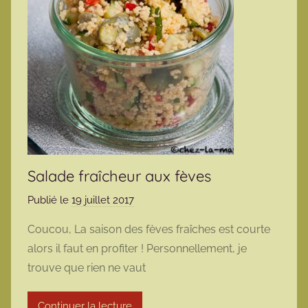
Salade fraîcheur aux fèves
Publié le
19 juillet 2017
p
a
Coucou, La saison des fèves fraîches est courte
r
alors il faut en profiter ! Personnellement, je
m
trouve que rien ne vaut
a
r
Continuer la lecture
m