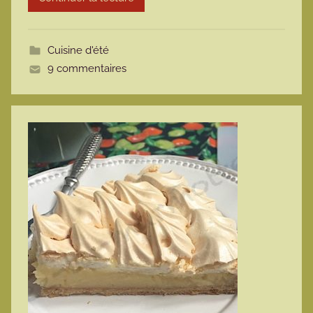
o
t
Cuisine d'été
t
9 commentaires
e