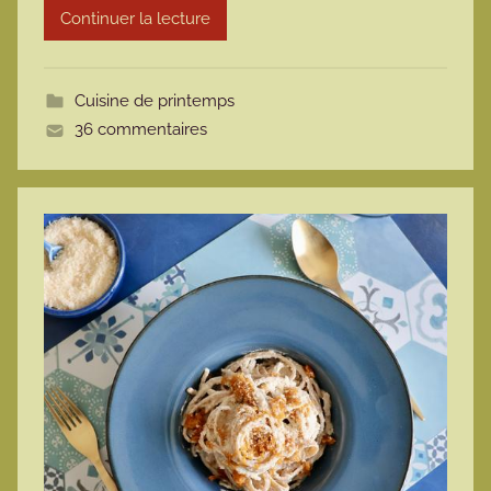
Continuer la lecture
m
o
t
Cuisine de printemps
t
36 commentaires
e