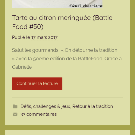
Tarte au citron meringuée (Battle
Food #50)
Publié le
17 mars 2017
p
a
Salut les gourmands, « On détourne la tradition !
r
» avec la 50ème édition de la BattleFood. Grâce à
m
Gabrielle
a
r
Continuer la lecture
m
o
t
Défis, challenges & jeux
,
Retour à la tradition
t
33 commentaires
e