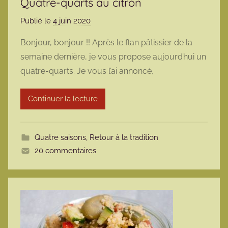
Quatre-quarts au citron
Publié le
4 juin 2020
p
a
Bonjour, bonjour !! Après le flan pâtissier de la
r
semaine dernière, je vous propose aujourd’hui un
m
quatre-quarts. Je vous l’ai annoncé,
a
r
Continuer la lecture
m
o
t
Quatre saisons
,
Retour à la tradition
t
20 commentaires
e