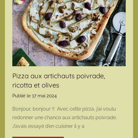
Pizza aux artichauts poivrade,
ricotta et olives
Publié le
17 mai 2024
p
a
Bonjour, bonjour !! Avec cette pizza, j’ai voulu
r
redonner une chance aux artichauts poivrade.
m
J’avais essayé d’en cuisiner il y a
a
r