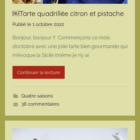
￼Tarte quadrillée citron et pistache
Publié le
1 octobre 2022
p
a
Bonjour, bonjour !! Commençons ce mois
r
d’octobre avec une jolie tarte bien gourmande qui
m
m’évoque la Sicile (même je n’y ai
a
r
Continuer la lecture
m
o
t
Quatre saisons
t
38 commentaires
e