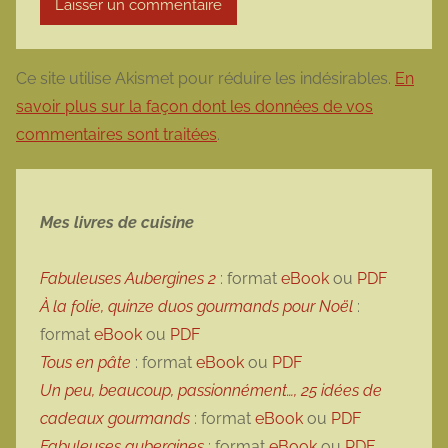
Ce site utilise Akismet pour réduire les indésirables.
En
savoir plus sur la façon dont les données de vos
commentaires sont traitées
.
Mes livres de cuisine
Fabuleuses Aubergines 2
: format
eBook
ou
PDF
À la folie, quinze duos gourmands pour Noël
:
format
eBook
ou
PDF
Tous en pâte
: format
eBook
ou
PDF
Un peu, beaucoup, passionnément…, 25 idées de
cadeaux gourmands
: format
eBook
ou
PDF
Fabuleuses aubergines
: format
eBook
ou
PDF