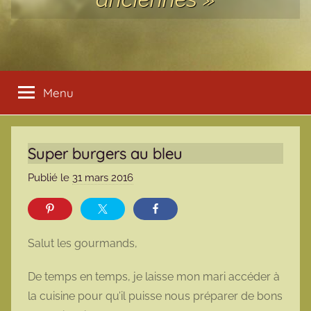
Menu
Super burgers au bleu
Publié le
31 mars 2016
p
a
r
m
Salut les gourmands,
a
r
De temps en temps, je laisse mon mari accéder à
m
la cuisine pour qu’il puisse nous préparer de bons
o